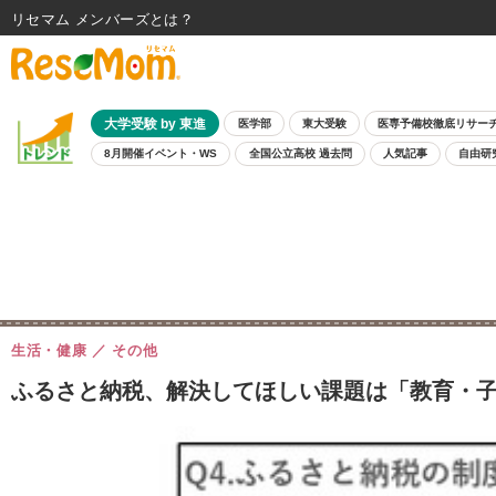
リセマム メンバーズ
大学受験 by 東進
医学部
東大受験
医専予備校徹底リサー
8月開催イベント・WS
全国公立高校 過去問
人気記事
自由研
生活・健康
その他
ふるさと納税、解決してほしい課題は「教育・子