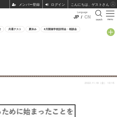
ログイン
こんにちは、ゲストさん
Language
JP
/
CN
menu
search
験
共通テスト
夏休み
8月開催学校説明会・相談会
2022.11.18（金） 13:15