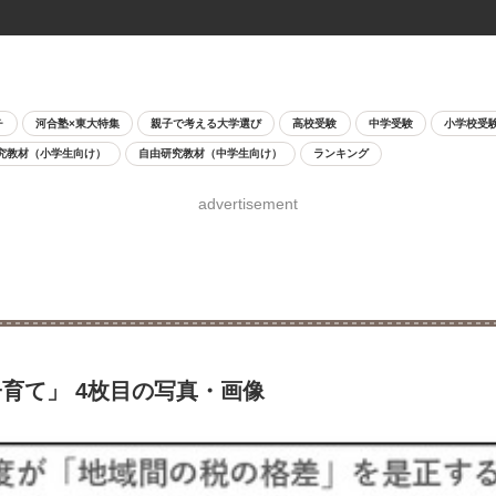
チ
河合塾×東大特集
親子で考える大学選び
高校受験
中学受験
小学校受
究教材（小学生向け）
自由研究教材（中学生向け）
ランキング
advertisement
育て」 4枚目の写真・画像