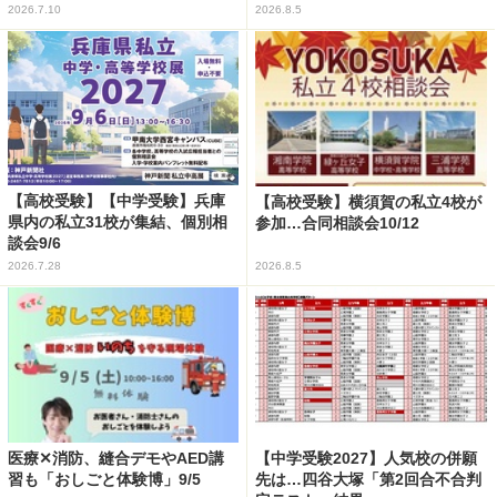
2026.7.10
2026.8.5
【高校受験】【中学受験】兵庫
【高校受験】横須賀の私立4校が
県内の私立31校が集結、個別相
参加…合同相談会10/12
談会9/6
2026.7.28
2026.8.5
医療✕消防、縫合デモやAED講
【中学受験2027】人気校の併願
習も「おしごと体験博」9/5
先は…四谷大塚「第2回合不合判