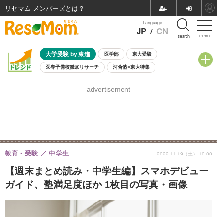
リセマム メンバーズ
Language
JP
/
CN
menu
search
大学受験 by 東進
医学部
東大受験
医専予備校徹底リサーチ
河合塾×東大特集
親子で考える大学選び
高校受験
中学受験
小学校受験
advertisement
共通テスト
夏休み
8月開催学校説明会・相談会
8月開催イベント・WS
全国公立高校 過去問
人気記事
自由研究教材（小学生向け）
自由研究教材（中学生向け）
ランキング
教育・受験
中学生
2022.11.19（土） 10:00
【週末まとめ読み・中学生編】スマホデビュー
ガイド、塾満足度ほか 1枚目の写真・画像