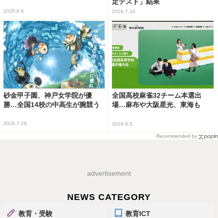
定テスト」結果
2026.8.6
2026.7.16
砂金甲子園、神戸女学院が優
全国高校麻雀32チーム本選出
勝…全国14校の中高生が腕競う
場…麻布や大阪星光、東海も
2026.7.29
2026.8.5
Recommended by
advertisement
NEWS CATEGORY
教育・受験
教育ICT