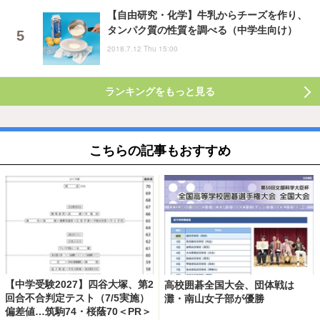
【自由研究・化学】牛乳からチーズを作り、
タンパク質の性質を調べる（中学生向け）
2018.7.12 Thu 15:00
ランキングをもっと見る
こちらの記事もおすすめ
【中学受験2027】四谷大塚、第2
高校囲碁全国大会、団体戦は
回合不合判定テスト（7/5実施）
灘・南山女子部が優勝
偏差値…筑駒74・桜蔭70＜PR＞