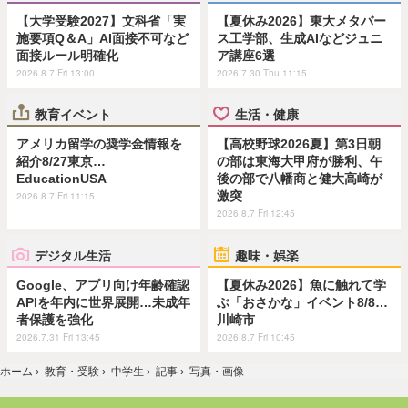
【大学受験2027】文科省「実
【夏休み2026】東大メタバー
施要項Q＆A」AI面接不可など
ス工学部、生成AIなどジュニ
面接ルール明確化
ア講座6選
2026.8.7 Fri 13:00
2026.7.30 Thu 11:15
教育イベント
生活・健康
アメリカ留学の奨学金情報を
【高校野球2026夏】第3日朝
紹介8/27東京…
の部は東海大甲府が勝利、午
EducationUSA
後の部で八幡商と健大高崎が
激突
2026.8.7 Fri 11:15
2026.8.7 Fri 12:45
デジタル生活
趣味・娯楽
Google、アプリ向け年齢確認
【夏休み2026】魚に触れて学
APIを年内に世界展開…未成年
ぶ「おさかな」イベント8/8…
者保護を強化
川崎市
2026.7.31 Fri 13:45
2026.8.7 Fri 10:45
ホーム
›
教育・受験
›
中学生
›
記事
›
写真・画像