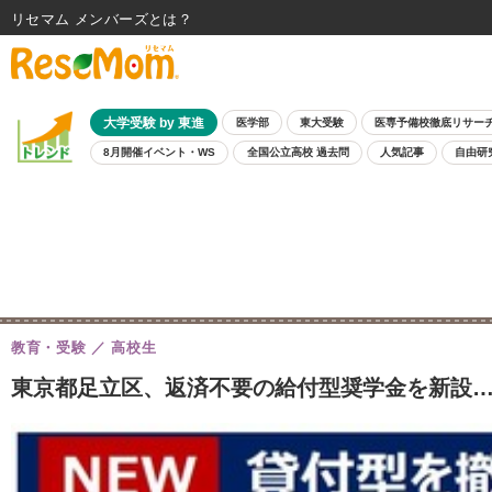
リセマム メンバーズ
大学受験 by 東進
医学部
東大受験
医専予備校徹底リサー
8月開催イベント・WS
全国公立高校 過去問
人気記事
自由研
教育・受験
高校生
東京都足立区、返済不要の給付型奨学金を新設…上