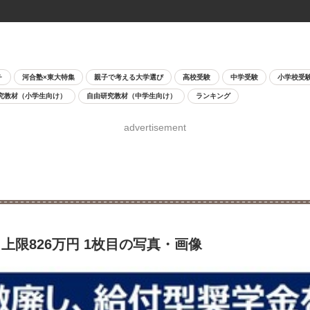
チ
河合塾×東大特集
親子で考える大学選び
高校受験
中学受験
小学校受
究教材（小学生向け）
自由研究教材（中学生向け）
ランキング
advertisement
限826万円 1枚目の写真・画像