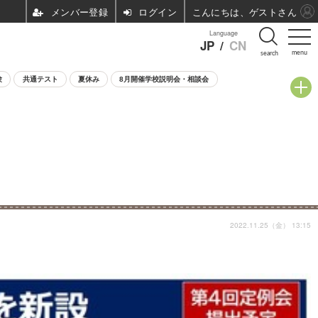
ログイン
こんにちは、ゲストさん
Language
JP
/
CN
menu
search
験
共通テスト
夏休み
8月開催学校説明会・相談会
2022.11.25（金） 13:15