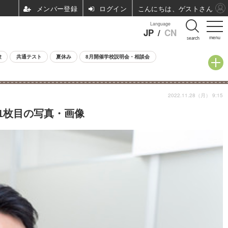
ログイン
こんにちは、ゲストさん
Language
JP
/
CN
menu
search
験
共通テスト
夏休み
8月開催学校説明会・相談会
2022.11.28（月） 9:15
1枚目の写真・画像