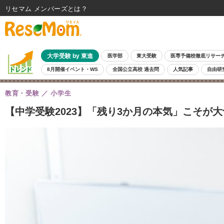
リセマム メンバーズ
大学受験 by 東進
医学部
東大受験
医専予備校徹底リサー
8月開催イベント・WS
全国公立高校 過去問
人気記事
自由研
教育・受験
小学生
【中学受験2023】「残り3か月の本気」こそが