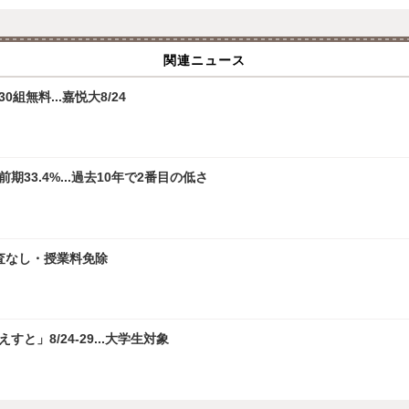
関連ニュース
無料...嘉悦大8/24
33.4%...過去10年で2番目の低さ
査なし・授業料免除
」8/24-29...大学生対象