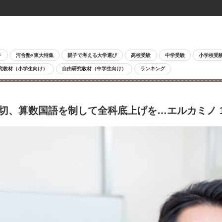
チ
河合塾×東大特集
親子で考える大学選び
高校受験
中学受験
小学校受
究教材（小学生向け）
自由研究教材（中学生向け）
ランキング
大切、算数国語を制して全科底上げを…エルカミノ 