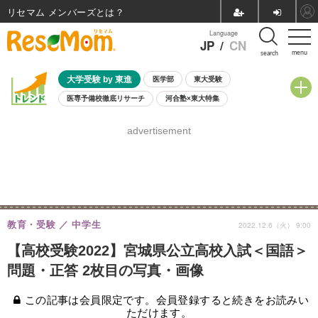
リセマム メンバーズ
Language
JP
/
CN
menu
search
大学受験 by 東進
医学部
東大受験
医専予備校徹底リサーチ
河合塾×東大特集
親子で考える大学選び
高校受験
中学受験
小学校受験
advertisement
共通テスト
夏休み
8月開催学校説明会・相談会
8月開催イベント・WS
全国公立高校 過去問
人気記事
自由研究教材（小学生向け）
自由研究教材（中学生向け）
ランキング
教育・受験
中学生
2022.12.6（火） 9:00
【高校受験2022】宮城県公立高校入試＜国語＞
問題・正答 2枚目の写真・画像
この記事は会員限定です。会員登録すると続きをお読みい
ただけます。