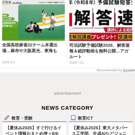
全国高校麻雀32チーム本選出
司法試験予備試験2026、解答速
場…麻布や大阪星光、東海も
報＆総評動画を無料公開…アガ
ルート
2026.8.5
2026.7.21
Recommended by
advertisement
NEWS CATEGORY
教育・受験
教育ICT
【夏休み2026】すぐ行けるイ
【夏休み2026】東大メタバー
ベント情報おまとめ便＜8/9-
ス工学部、生成AIなどジュニ