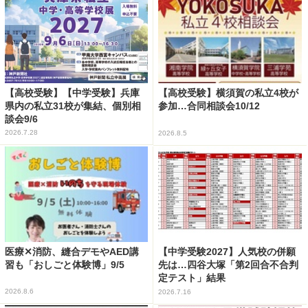
【高校受験】【中学受験】兵庫
【高校受験】横須賀の私立4校が
県内の私立31校が集結、個別相
参加…合同相談会10/12
談会9/6
2026.7.28
2026.8.5
医療✕消防、縫合デモやAED講
【中学受験2027】人気校の併願
習も「おしごと体験博」9/5
先は…四谷大塚「第2回合不合判
定テスト」結果
2026.8.6
2026.7.16