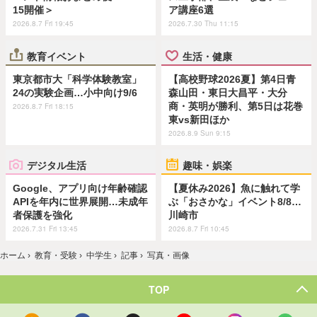
15開催＞
ア講座6選
2026.8.7 Fri 19:45
2026.7.30 Thu 11:15
教育イベント
生活・健康
東京都市大「科学体験教室」
【高校野球2026夏】第4日青
24の実験企画…小中向け9/6
森山田・東日大昌平・大分
商・英明が勝利、第5日は花巻
2026.8.7 Fri 18:15
東vs新田ほか
2026.8.9 Sun 9:15
デジタル生活
趣味・娯楽
Google、アプリ向け年齢確認
【夏休み2026】魚に触れて学
APIを年内に世界展開…未成年
ぶ「おさかな」イベント8/8…
者保護を強化
川崎市
2026.7.31 Fri 13:45
2026.8.7 Fri 10:45
ホーム
›
教育・受験
›
中学生
›
記事
›
写真・画像
TOP