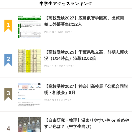
中学生アクセスランキング
【高校受験2027】広島叡智学園高、出願開
始…外部募集は22人
2026.8.5 Wed 16:15
【高校受験2025】千葉県私立高、前期志願状
況（1/14時点）渋幕12.02倍
2025.1.15 Wed 17:15
【高校受験2027】神奈川高校展「公私合同説
明・相談会」8月
2026.5.29 Fri 17:45
【自由研究・物理】温まりやすい色 or 冷めや
すい色は？（中学生向け）