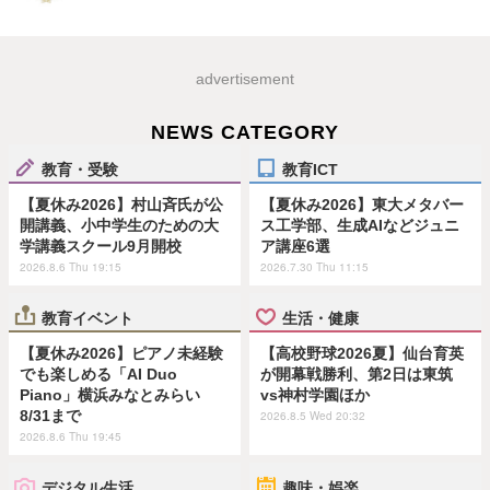
advertisement
NEWS CATEGORY
教育・受験
教育ICT
【夏休み2026】村山斉氏が公
【夏休み2026】東大メタバー
開講義、小中学生のための大
ス工学部、生成AIなどジュニ
学講義スクール9月開校
ア講座6選
2026.8.6 Thu 19:15
2026.7.30 Thu 11:15
教育イベント
生活・健康
【夏休み2026】ピアノ未経験
【高校野球2026夏】仙台育英
でも楽しめる「AI Duo
が開幕戦勝利、第2日は東筑
Piano」横浜みなとみらい
vs神村学園ほか
8/31まで
2026.8.5 Wed 20:32
2026.8.6 Thu 19:45
デジタル生活
趣味・娯楽