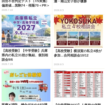
回合不合判定テスト（7/5実施）
灘・南山女子部が優勝
偏差値…筑駒74・桜蔭70＜PR＞
2026.7.10
2026.8.5
【高校受験】【中学受験】兵庫
【高校受験】横須賀の私立4校が
県内の私立31校が集結、個別相
参加…合同相談会10/12
談会9/6
2026.7.28
2026.8.5
医療✕消防、縫合デモやAED講
【中学受験2027】人気校の併願