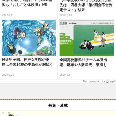
習も「おしごと体験博」9/5
先は…四谷大塚「第2回合不合判
定テスト」結果
2026.8.6
2026.7.16
砂金甲子園、神戸女学院が優
全国高校麻雀32チーム本選出
勝…全国14校の中高生が腕競う
場…麻布や大阪星光、東海も
2026.7.29
2026.8.5
Recommended by
特集・連載