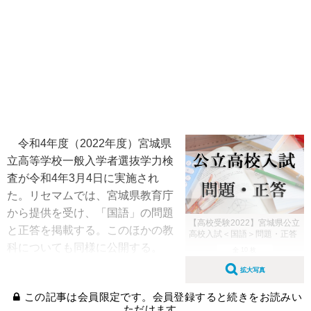
令和4年度（2022年度）宮城県
立高等学校一般入学者選抜学力検
査が令和4年3月4日に実施され
た。リセマムでは、宮城県教育庁
から提供を受け、「国語」の問題
【高校受験2022】宮城県公立
と正答を掲載する。このほかの教
高校入試＜国語＞問題・正答
科についても同様に公開する。
全 10 枚
拡大写真
この記事は会員限定です。会員登録すると続きをお読みい
ただけます。