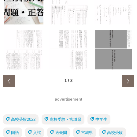
‹
1
/
2
advertisement
高校受験2022
高校受験・宮城県
中学生
国語
入試
過去問
宮城県
高校受験