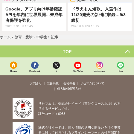
Google、アプリ向け年齢確認
ドラえもん短歌、入選作は
APIを年内に世界展開…未成年
11/20発売の新刊に収録…9/3
者保護を強化
締切
2026.7.31 Fri 13:45
2026.8.6 Thu 15:15
ホーム
›
教育・受験
›
中学生
›
記事
TOP
Home
Facebook
X
YouTube
Instagram
line
お問合せ
広告掲載
会社概要
リセマムについて
個人情報保護方針
リセマムは、株式会社イード（東証グロース上場）の運
営するサービスです。
証券コード：6038
株式会社イードは、個人情報の適切な取扱いを行う事業
者に対して付与されるプライバシーマークの付与認定を