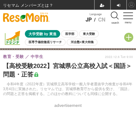
リセマム メンバーズ
Language
JP
/
CN
menu
search
大学受験 by 東進
医学部
東大受験
医専予備校徹底リサーチ
河合塾×東大特集
親子で考える大学選び
高校受験
中学受験
小学校受験
教育・受験
中学生
2022.12.6 Tue 9:00
共通テスト
夏休み
8月開催学校説明会・相談会
【高校受験2022】宮城県公立高校入試＜国語＞
8月開催イベント・WS
全国公立高校 過去問
人気記事
問題・正答
自由研究教材（小学生向け）
自由研究教材（中学生向け）
ランキング
令和4年度（2022年度）宮城県立高等学校一般入学者選抜学力検査が令和4年
3月4日に実施された。リセマムでは、宮城県教育庁から提供を受け、「国語」
の問題と正答を掲載する。このほかの教科についても同様に公開する。
advertisement