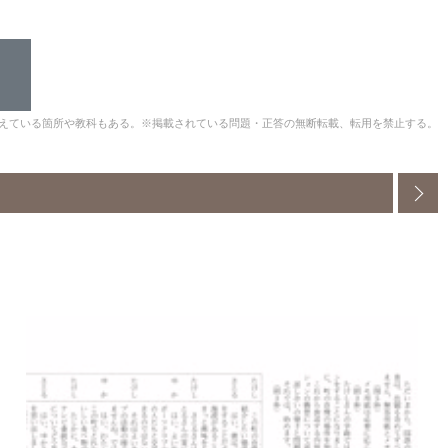
えている箇所や教科もある。※掲載されている問題・正答の無断転載、転用を禁止する。