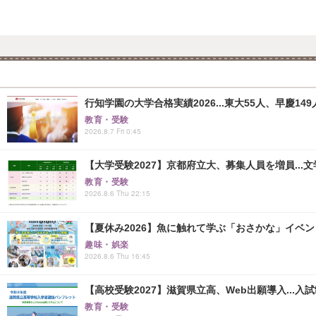
行知学園の大学合格実績2026...東大55人、早慶149
教育・受験
2026.8.7 Fri 0:45
【大学受験2027】京都府立大、募集人員を増員...
教育・受験
2026.8.6 Thu 22:15
【夏休み2026】魚に触れて学ぶ「おさかな」イベント8
趣味・娯楽
2026.8.6 Thu 16:45
【高校受験2027】滋賀県立高、Web出願導入...入
教育・受験