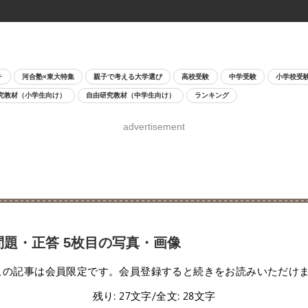
チ
河合塾×東大特集
親子で考える大学選び
高校受験
中学受験
小学校受
究教材（小学生向け）
自由研究教材（中学生向け）
ランキング
advertisement
問題・正答 5枚目の写真・画像
この記事は会員限定です。会員登録すると続きをお読みいただけ
残り: 27文字/全文: 28文字