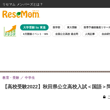
リセマム メンバーズ
大学受験 by 東進
医学部
東大受験
医専予備校徹底リサー
8月開催イベント・WS
全国公立高校 過去問
人気記事
自由研
教育・受験
中学生
【高校受験2022】秋田県公立高校入試＜国語＞