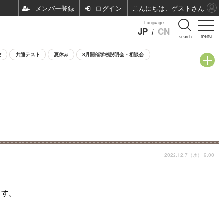
ログイン
こんにちは、ゲストさん
Language
JP
/
CN
menu
search
験
共通テスト
夏休み
8月開催学校説明会・相談会
2022.12.7（水） 9:00
ます。