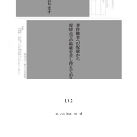
1
/
2
advertisement