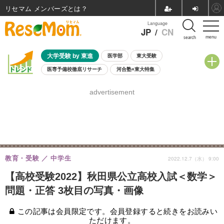
リセマム メンバーズ
Language
JP
/
CN
menu
search
大学受験 by 東進
医学部
東大受験
医専予備校徹底リサーチ
河合塾×東大特集
親子で考える大学選び
高校受験
中学受験
小学校受験
advertisement
共通テスト
夏休み
8月開催学校説明会・相談会
8月開催イベント・WS
全国公立高校 過去問
人気記事
自由研究教材（小学生向け）
自由研究教材（中学生向け）
ランキング
教育・受験
中学生
2022.12.7（水） 9:00
【高校受験2022】秋田県公立高校入試＜数学＞
問題・正答 3枚目の写真・画像
この記事は会員限定です。会員登録すると続きをお読みい
ただけます。