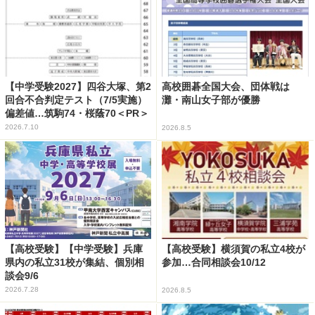
【中学受験2027】四谷大塚、第2
高校囲碁全国大会、団体戦は
回合不合判定テスト（7/5実施）
灘・南山女子部が優勝
偏差値…筑駒74・桜蔭70＜PR＞
2026.7.10
2026.8.5
【高校受験】【中学受験】兵庫
【高校受験】横須賀の私立4校が
県内の私立31校が集結、個別相
参加…合同相談会10/12
談会9/6
2026.7.28
2026.8.5