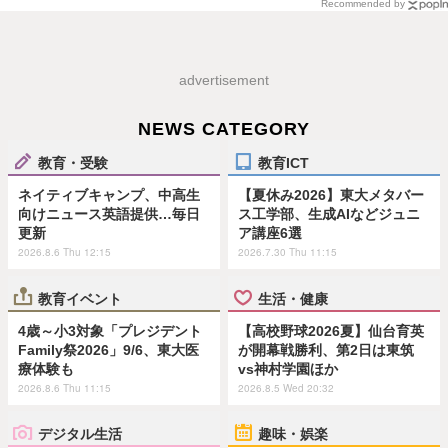
Recommended by
advertisement
NEWS CATEGORY
教育・受験
教育ICT
ネイティブキャンプ、中高生
【夏休み2026】東大メタバー
向けニュース英語提供…毎日
ス工学部、生成AIなどジュニ
更新
ア講座6選
2026.8.6 Thu 12:15
2026.7.30 Thu 11:15
教育イベント
生活・健康
4歳～小3対象「プレジデント
【高校野球2026夏】仙台育英
Family祭2026」9/6、東大医
が開幕戦勝利、第2日は東筑
療体験も
vs神村学園ほか
2026.8.6 Thu 11:15
2026.8.5 Wed 20:32
デジタル生活
趣味・娯楽