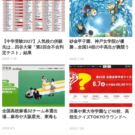
【中学受験2027】人気校の併願
砂金甲子園、神戸女学院が優
先は…四谷大塚「第2回合不合判
勝…全国14校の中高生が腕競う
定テスト」結果
2026.7.16
2026.7.29
全国高校麻雀32チーム本選出
渋幕や東大寺学園など40校、高
場…麻布や大阪星光、東海も
校生クイズTOKYOラウンドへ
2026.8.5
2026.7.29