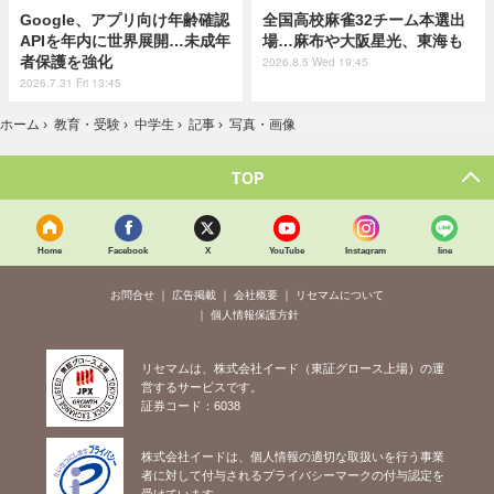
Google、アプリ向け年齢確認
全国高校麻雀32チーム本選出
APIを年内に世界展開…未成年
場…麻布や大阪星光、東海も
者保護を強化
2026.8.5 Wed 19:45
2026.7.31 Fri 13:45
ホーム
›
教育・受験
›
中学生
›
記事
›
写真・画像
TOP
Home
Facebook
X
YouTube
Instagram
line
お問合せ
広告掲載
会社概要
リセマムについて
個人情報保護方針
リセマムは、株式会社イード（東証グロース上場）の運
営するサービスです。
証券コード：6038
株式会社イードは、個人情報の適切な取扱いを行う事業
者に対して付与されるプライバシーマークの付与認定を