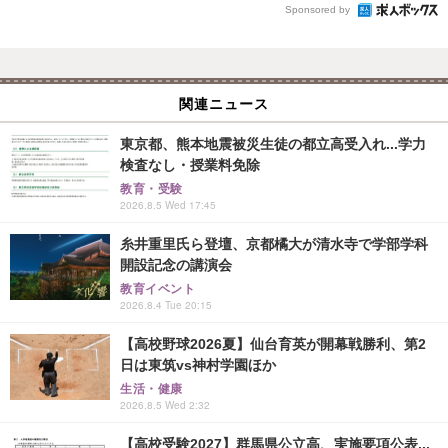
Sponsored by
関連ニュース
東京都、熊本地震被災生徒の都立高受入れ...学力
検査なし・授業料免除
教育・受験
2026.8.5 Wed 17:45
糸井重里氏ら登壇、京都橘大が清水寺で学部学科
開設記念の講演会
教育イベント
2026.8.4 Tue 20:15
【高校野球2026夏】仙台育英が開幕戦勝利、第2
日は東筑vs神村学園ほか
生活・健康
2026.8.5 Wed 2:32
【高校受験2027】群馬県公立高、実施要項公表...