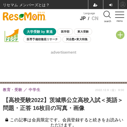
リセマム メンバーズ
Language
JP
/
CN
menu
search
大学受験 by 東進
医学部
東大受験
医専予備校徹底リサーチ
河合塾×東大特集
親子で考える大学選び
高校受験
中学受験
小学校受験
advertisement
共通テスト
夏休み
8月開催学校説明会・相談会
8月開催イベント・WS
全国公立高校 過去問
人気記事
自由研究教材（小学生向け）
自由研究教材（中学生向け）
ランキング
教育・受験
中学生
2022.12.9（金） 9:00
【高校受験2022】茨城県公立高校入試＜英語＞
問題・正答 16枚目の写真・画像
この記事は会員限定です。会員登録すると続きをお読みい
ただけます。