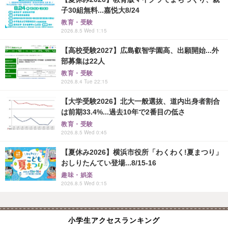
子30組無料...嘉悦大8/24
教育・受験
2026.8.5 Wed 1:15
【高校受験2027】広島叡智学園高、出願開始...外
部募集は22人
教育・受験
2026.8.4 Tue 22:15
【大学受験2026】北大一般選抜、道内出身者割合
は前期33.4%...過去10年で2番目の低さ
教育・受験
2026.8.5 Wed 0:45
【夏休み2026】横浜市役所「わくわく!夏まつり」
おしりたんてい登場...8/15-16
趣味・娯楽
2026.8.5 Wed 0:15
小学生アクセスランキング