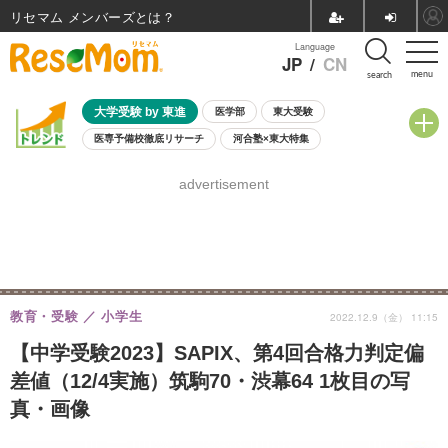
リセマム メンバーズ
Language
JP
/
CN
menu
search
大学受験 by 東進
医学部
東大受験
医専予備校徹底リサーチ
河合塾×東大特集
親子で考える大学選び
高校受験
中学受験
小学校受験
advertisement
共通テスト
夏休み
8月開催学校説明会・相談会
8月開催イベント・WS
全国公立高校 過去問
人気記事
自由研究教材（小学生向け）
自由研究教材（中学生向け）
ランキング
教育・受験
小学生
2022.12.9（金） 11:15
【中学受験2023】SAPIX、第4回合格力判定偏
差値（12/4実施）筑駒70・渋幕64 1枚目の写
真・画像