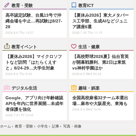
教育・受験
教育ICT
高卒認定試験、台風13号で沖
【夏休み2026】東大メタバー
縄会場を中止…再試験は8/27-
ス工学部、生成AIなどジュニ
28
ア講座6選
2026.8.6 Thu 10:27
2026.7.30 Thu 11:15
教育イベント
生活・健康
【夏休み2026】マイクロソフ
【高校野球2026夏】仙台育英
トなど訪問「はたらくえす
が開幕戦勝利、第2日は東筑
と」8/24-29…大学生対象
vs神村学園ほか
2026.8.6 Thu 9:45
2026.8.5 Wed 20:32
デジタル生活
趣味・娯楽
Google、アプリ向け年齢確認
全国高校麻雀32チーム本選出
APIを年内に世界展開…未成年
場…麻布や大阪星光、東海も
者保護を強化
2026.8.5 Wed 19:45
2026.7.31 Fri 13:45
ホーム
›
教育・受験
›
小学生
›
記事
›
写真・画像