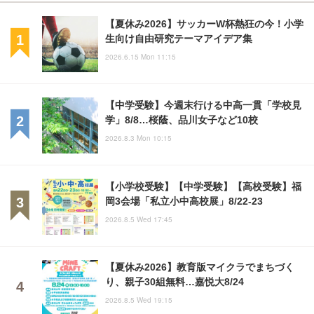
【夏休み2026】サッカーW杯熱狂の今！小学
生向け自由研究テーマアイデア集
2026.6.15 Mon 11:15
【中学受験】今週末行ける中高一貫「学校見
学」8/8…桜蔭、品川女子など10校
2026.8.3 Mon 10:15
【小学校受験】【中学受験】【高校受験】福
岡3会場「私立小中高校展」8/22-23
2026.8.5 Wed 17:45
【夏休み2026】教育版マイクラでまちづく
り、親子30組無料…嘉悦大8/24
2026.8.5 Wed 19:15