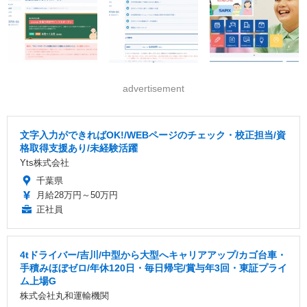
advertisement
文字入力ができればOK!/WEBページのチェック・校正担当/資
格取得支援あり/未経験活躍
Yts株式会社
千葉県
月給28万円～50万円
正社員
4tドライバー/吉川/中型から大型へキャリアアップ/カゴ台車・
手積みほぼゼロ/年休120日・毎日帰宅/賞与年3回・東証プライ
ム上場G
株式会社丸和運輸機関