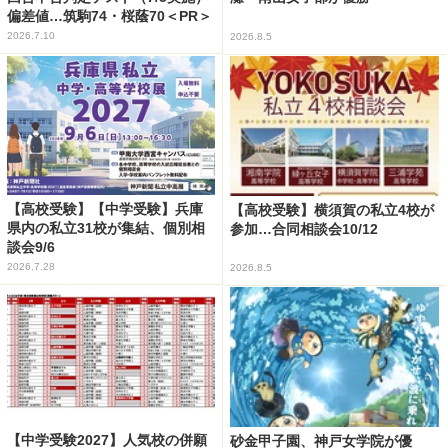
偏差値…筑駒74・桜蔭70＜PR＞
2026.7.10
2026.8.5
【高校受験】【中学受験】兵庫
【高校受験】横須賀の私立4校が
県内の私立31校が集結、個別相
参加…合同相談会10/12
談会9/6
2026.7.28
2026.8.5
【中学受験2027】人気校の併願
砂金甲子園、神戸女学院が優