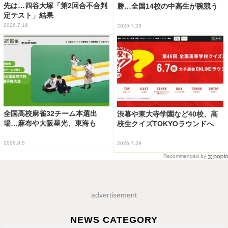
先は…四谷大塚「第2回合不合判
勝…全国14校の中高生が腕競う
定テスト」結果
2026.7.16
2026.7.29
全国高校麻雀32チーム本選出
渋幕や東大寺学園など40校、高
場…麻布や大阪星光、東海も
校生クイズTOKYOラウンドへ
2026.8.5
2026.7.29
Recommended by
advertisement
NEWS CATEGORY