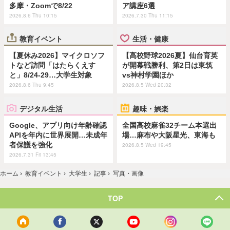
多摩・Zoomで8/22
ア講座6選
2026.8.6 Thu 10:15
2026.7.30 Thu 11:15
教育イベント
生活・健康
【夏休み2026】マイクロソフ
【高校野球2026夏】仙台育英
トなど訪問「はたらくえす
が開幕戦勝利、第2日は東筑
と」8/24-29…大学生対象
vs神村学園ほか
2026.8.6 Thu 9:45
2026.8.5 Wed 20:32
デジタル生活
趣味・娯楽
Google、アプリ向け年齢確認
全国高校麻雀32チーム本選出
APIを年内に世界展開…未成年
場…麻布や大阪星光、東海も
者保護を強化
2026.8.5 Wed 19:45
2026.7.31 Fri 13:45
ホーム
›
教育イベント
›
大学生
›
記事
›
写真・画像
TOP