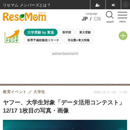
リセマム メンバーズ
Language
JP
/
CN
menu
search
大学受験 by 東進
医学部
東大受験
医専予備校徹底リサーチ
河合塾×東大特集
親子で考える大学選び
高校受験
中学受験
小学校受験
advertisement
共通テスト
夏休み
8月開催学校説明会・相談会
8月開催イベント・WS
全国公立高校 過去問
人気記事
自由研究教材（小学生向け）
自由研究教材（中学生向け）
ランキング
教育イベント
大学生
2022.12.14（水） 11:46
ヤフー、大学生対象「データ活用コンテスト」
12/17 1枚目の写真・画像