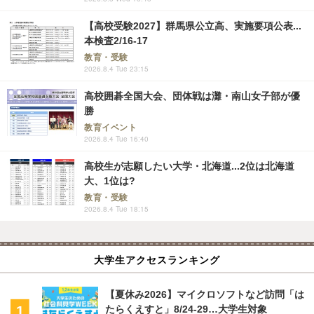
【高校受験2027】群馬県公立高、実施要項公表...
本検査2/16-17
教育・受験
2026.8.4 Tue 23:15
高校囲碁全国大会、団体戦は灘・南山女子部が優
勝
教育イベント
2026.8.4 Tue 16:40
高校生が志願したい大学・北海道...2位は北海道
大、1位は?
教育・受験
2026.8.4 Tue 18:15
大学生アクセスランキング
【夏休み2026】マイクロソフトなど訪問「は
たらくえすと」8/24-29…大学生対象