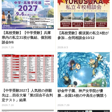
【高校受験】【中学受験】兵庫
【高校受験】横須賀の私立4校が
県内の私立31校が集結、個別相
参加…合同相談会10/12
談会9/6
2026.7.28
2026.8.5
【中学受験2027】人気校の併願
砂金甲子園、神戸女学院が優
先は…四谷大塚「第2回合不合判
勝…全国14校の中高生が腕競う
定テスト」結果
2026.7.16
2026.7.29