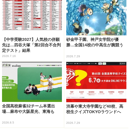
【中学受験2027】人気校の併願
砂金甲子園、神戸女学院が優
先は…四谷大塚「第2回合不合判
勝…全国14校の中高生が腕競う
定テスト」結果
2026.7.16
2026.7.29
全国高校麻雀32チーム本選出
渋幕や東大寺学園など40校、高
場…麻布や大阪星光、東海も
校生クイズTOKYOラウンドへ
2026.8.5
2026.7.29