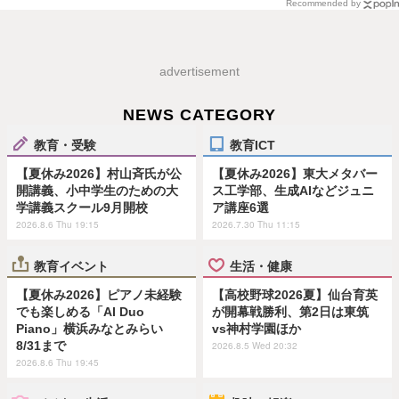
Recommended by
advertisement
NEWS CATEGORY
教育・受験
教育ICT
【夏休み2026】村山斉氏が公
【夏休み2026】東大メタバー
開講義、小中学生のための大
ス工学部、生成AIなどジュニ
学講義スクール9月開校
ア講座6選
2026.8.6 Thu 19:15
2026.7.30 Thu 11:15
教育イベント
生活・健康
【夏休み2026】ピアノ未経験
【高校野球2026夏】仙台育英
でも楽しめる「AI Duo
が開幕戦勝利、第2日は東筑
Piano」横浜みなとみらい
vs神村学園ほか
8/31まで
2026.8.5 Wed 20:32
2026.8.6 Thu 19:45