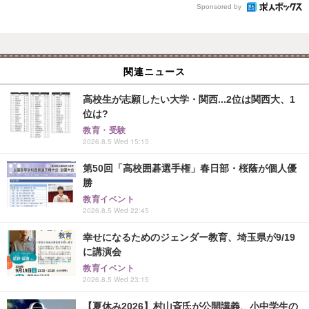
Sponsored by
関連ニュース
高校生が志願したい大学・関西...2位は関西大、1
位は?
教育・受験
2026.8.5 Wed 15:15
第50回「高校囲碁選手権」春日部・桜蔭が個人優
勝
教育イベント
2026.8.5 Wed 22:45
幸せになるためのジェンダー教育、埼玉県が9/19
に講演会
教育イベント
2026.8.5 Wed 23:15
【夏休み2026】村山斉氏が公開講義、小中学生の