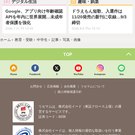
デジタル生活
趣味・娯楽
Google、アプリ向け年齢確認
ドラえもん短歌、入選作は
APIを年内に世界展開…未成年
11/20発売の新刊に収録…9/3
者保護を強化
締切
2026.7.31 Fri 13:45
2026.8.6 Thu 15:15
ホーム
›
教育・受験
›
中学生
›
記事
›
写真・画像
TOP
Home
Facebook
X
YouTube
Instagram
line
お問合せ
広告掲載
会社概要
リセマムについて
個人情報保護方針
リセマムは、株式会社イード（東証グロース上場）の運
営するサービスです。
証券コード：6038
株式会社イードは、個人情報の適切な取扱いを行う事業