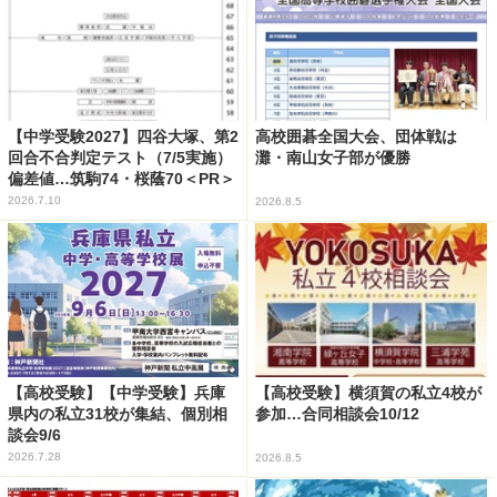
【中学受験2027】四谷大塚、第2
高校囲碁全国大会、団体戦は
回合不合判定テスト（7/5実施）
灘・南山女子部が優勝
偏差値…筑駒74・桜蔭70＜PR＞
2026.7.10
2026.8.5
【高校受験】【中学受験】兵庫
【高校受験】横須賀の私立4校が
県内の私立31校が集結、個別相
参加…合同相談会10/12
談会9/6
2026.7.28
2026.8.5