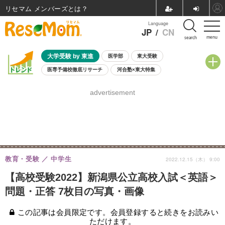
リセマム メンバーズ
Language
JP
/
CN
menu
search
大学受験 by 東進
医学部
東大受験
医専予備校徹底リサーチ
河合塾×東大特集
親子で考える大学選び
高校受験
中学受験
小学校受験
advertisement
共通テスト
夏休み
8月開催学校説明会・相談会
8月開催イベント・WS
全国公立高校 過去問
人気記事
自由研究教材（小学生向け）
自由研究教材（中学生向け）
ランキング
教育・受験
中学生
2022.12.15（木） 9:00
【高校受験2022】新潟県公立高校入試＜英語＞
問題・正答 7枚目の写真・画像
この記事は会員限定です。会員登録すると続きをお読みい
ただけます。