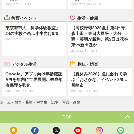
2026.8.7 Fri 19:45
2026.7.30 Thu 11:15
教育イベント
生活・健康
東京都市大「科学体験教室」
【高校野球2026夏】第4日青
24の実験企画…小中向け9/6
森山田・東日大昌平・大分
商・英明が勝利、第5日は花巻
2026.8.7 Fri 18:15
東vs新田ほか
2026.8.9 Sun 9:15
デジタル生活
趣味・娯楽
Google、アプリ向け年齢確認
【夏休み2026】魚に触れて学
APIを年内に世界展開…未成年
ぶ「おさかな」イベント8/8…
者保護を強化
川崎市
2026.7.31 Fri 13:45
2026.8.7 Fri 10:45
ホーム
›
教育・受験
›
中学生
›
記事
›
写真・画像
TOP