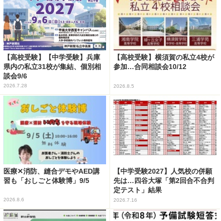
【高校受験】【中学受験】兵庫
【高校受験】横須賀の私立4校が
県内の私立31校が集結、個別相
参加…合同相談会10/12
談会9/6
2026.7.28
2026.8.5
医療✕消防、縫合デモやAED講
【中学受験2027】人気校の併願
習も「おしごと体験博」9/5
先は…四谷大塚「第2回合不合判
定テスト」結果
2026.8.6
2026.7.16