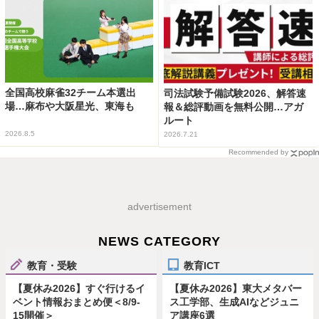
全国高校麻雀32チーム本選出
司法試験予備試験2026、解答速
場…麻布や大阪星光、東海も
報＆総評動画を無料公開…アガ
ルート
2026.8.5
2026.7.21
Recommended by
advertisement
NEWS CATEGORY
教育・受験
教育ICT
【夏休み2026】すぐ行けるイ
【夏休み2026】東大メタバー
ベント情報おまとめ便＜8/9-
ス工学部、生成AIなどジュニ
15開催＞
ア講座6選