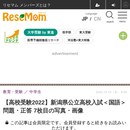
リセマム メンバーズ
Language
JP
/
CN
menu
search
大学受験 by 東進
医学部
東大受験
医専予備校徹底リサーチ
河合塾×東大特集
親子で考える大学選び
高校受験
中学受験
小学校受験
advertisement
共通テスト
夏休み
8月開催学校説明会・相談会
8月開催イベント・WS
全国公立高校 過去問
人気記事
自由研究教材（小学生向け）
自由研究教材（中学生向け）
ランキング
教育・受験
中学生
2022.12.15（木） 9:00
【高校受験2022】新潟県公立高校入試＜国語＞
問題・正答 7枚目の写真・画像
この記事は会員限定です。会員登録すると続きをお読みい
ただけます。