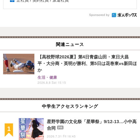
正社員 / 契約社員 / 派遣社員
Sponsored by
関連ニュース
【高校野球2026夏】第4日青森山田・東日大昌
平・大分商・英明が勝利、第5日は花巻東vs新田ほ
か
生活・健康
2026.8.8 Sat 15:15
中学生アクセスランキング
星野学園の文化祭「星華祭」9/12-13…小中高
合同
PR
2026.7.31 Fri 16:45