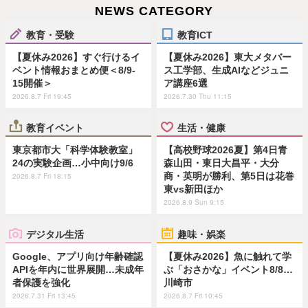
NEWS CATEGORY
教育・受験
教育ICT
【夏休み2026】すぐ行けるイ
【夏休み2026】東大メタバー
ベント情報おまとめ便＜8/9-
ス工学部、生成AIなどジュニ
15開催＞
ア講座6選
2026.8.7 Fri 19:45
2026.7.30 Thu 11:15
教育イベント
生活・健康
東京都市大「科学体験教室」
【高校野球2026夏】第4日青
24の実験企画…小中向け9/6
森山田・東日大昌平・大分
商・英明が勝利、第5日は花巻
2026.8.7 Fri 18:15
東vs新田ほか
2026.8.9 Sun 9:15
デジタル生活
趣味・娯楽
Google、アプリ向け年齢確認
【夏休み2026】魚に触れて学
APIを年内に世界展開…未成年
ぶ「おさかな」イベント8/8…
者保護を強化
川崎市
2026.7.31 Fri 13:45
2026.8.7 Fri 10:45