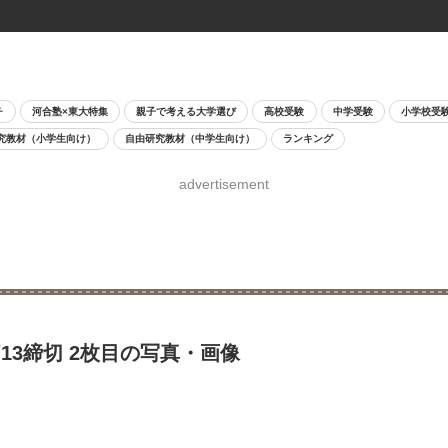
チ
河合塾×東大特集
親子で考える大学選び
高校受験
中学受験
小学校受
究教材（小学生向け）
自由研究教材（中学生向け）
ランキング
advertisement
13締切 2枚目の写真・画像