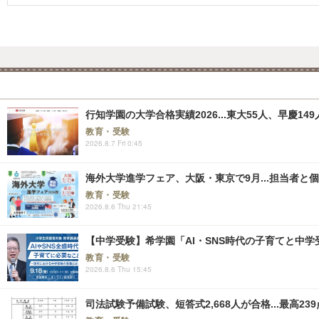
行知学園の大学合格実績2026...東大55人、早慶149
教育・受験
2026.8.7 Fri 0:45
海外大学進学フェア、大阪・東京で9月...担当者と
教育・受験
2026.8.6 Thu 21:45
【中学受験】希学園「AI・SNS時代の子育てと中学受
教育・受験
2026.8.6 Thu 15:45
司法試験予備試験、短答式2,668人が合格...最高239