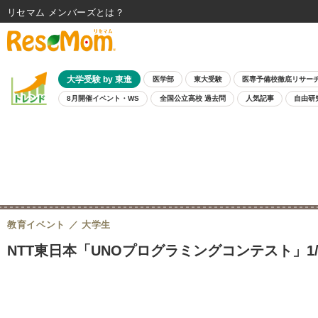
リセマム メンバーズ
大学受験 by 東進
医学部
東大受験
医専予備校徹底リサー
8月開催イベント・WS
全国公立高校 過去問
人気記事
自由研
教育イベント
大学生
NTT東日本「UNOプログラミングコンテスト」1/