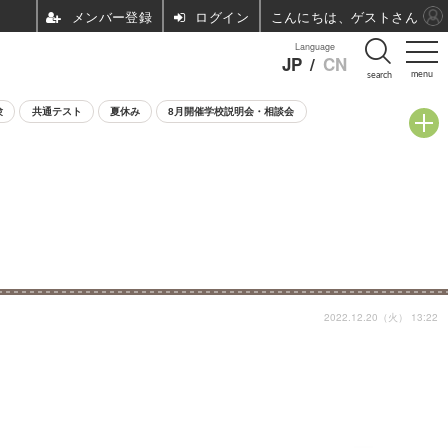
ログイン
こんにちは、ゲストさん
Language
JP
/
CN
menu
search
験
共通テスト
夏休み
8月開催学校説明会・相談会
2022.12.20（火） 13:22