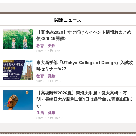
関連ニュース
【夏休み2026】すぐ行けるイベント情報おまとめ
便<8/9-15開催>
教育・受験
2026.8.7 Fri 1:45
東大新学部「UTokyo College of Design」入試攻
略セミナー9/27
教育・受験
2026.8.7 Fri 1:15
【高校野球2026夏】東海大甲府・健大高崎・有
明・長崎日大が勝利...第4日は遊学館vs青森山田ほ
か
生活・健康
2026.8.7 Fri 15:52