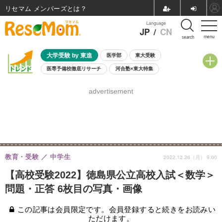
リセマム メンバーズ
Language
JP
/
CN
menu
search
大学受験 by 東進
医学部
東大受験
医専予備校徹底リサーチ
河合塾×東大特集
親子で考える大学選び
高校受験
中学受験
小学校受験
advertisement
共通テスト
夏休み
8月開催学校説明会・相談会
8月開催イベント・WS
全国公立高校 過去問
人気記事
自由研究教材（小学生向け）
自由研究教材（中学生向け）
ランキング
教育・受験
中学生
2022.12.26（月） 9:00
【高校受験2022】徳島県公立高校入試＜数学＞
問題・正答 6枚目の写真・画像
この記事は会員限定です。会員登録すると続きをお読みい
ただけます。