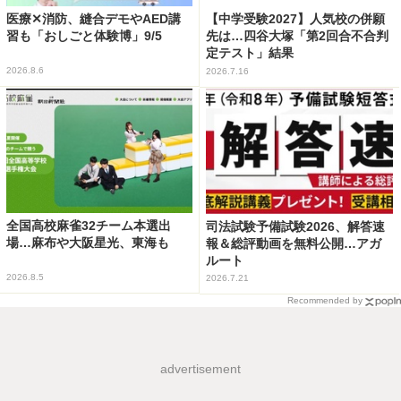
医療✕消防、縫合デモやAED講
【中学受験2027】人気校の併願
習も「おしごと体験博」9/5
先は…四谷大塚「第2回合不合判
定テスト」結果
2026.8.6
2026.7.16
全国高校麻雀32チーム本選出
司法試験予備試験2026、解答速
場…麻布や大阪星光、東海も
報＆総評動画を無料公開…アガ
ルート
2026.8.5
2026.7.21
Recommended by
advertisement