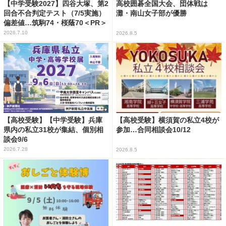
【中学受験2027】四谷大塚、第2
高校囲碁全国大会、団体戦は
回合不合判定テスト（7/5実施）
灘・南山女子部が優勝
偏差値…筑駒74・桜蔭70＜PR＞
2026.7.10
2026.8.5
【高校受験】【中学受験】兵庫
【高校受験】横須賀の私立4校が
県内の私立31校が集結、個別相
参加…合同相談会10/12
談会9/6
2026.7.28
2026.8.5