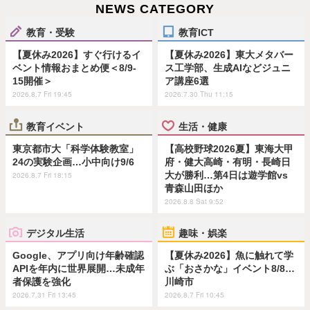
NEWS CATEGORY
教育・受験
教育ICT
【夏休み2026】すぐ行けるイ
【夏休み2026】東大メタバー
ベント情報おまとめ便＜8/9-
ス工学部、生成AIなどジュニ
15開催＞
ア講座6選
2026.8.7 Fri 19:45
2026.7.30 Thu 11:15
教育イベント
生活・健康
東京都市大「科学体験教室」
【高校野球2026夏】東海大甲
24の実験企画…小中向け9/6
府・健大高崎・有明・長崎日
大が勝利…第4日は遊学館vs
2026.8.7 Fri 18:15
青森山田ほか
2026.8.8 Sat 9:52
デジタル生活
趣味・娯楽
Google、アプリ向け年齢確認
【夏休み2026】魚に触れて学
APIを年内に世界展開…未成年
ぶ「おさかな」イベント8/8…
者保護を強化
川崎市
2026.7.31 Fri 13:45
2026.8.7 Fri 10:45