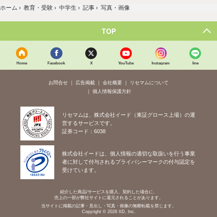
ホーム
›
教育・受験
›
中学生
›
記事
›
写真・画像
TOP
Home
Facebook
X
YouTube
Instagram
line
お問合せ
広告掲載
会社概要
リセマムについて
個人情報保護方針
リセマムは、株式会社イード（東証グロース上場）の運
営するサービスです。
証券コード：6038
株式会社イードは、個人情報の適切な取扱いを行う事業
者に対して付与されるプライバシーマークの付与認定を
受けています。
紹介した商品/サービスを購入、契約した場合に、
売上の一部が弊社サイトに還元されることがあります。
当サイトに掲載の記事・見出し・写真・画像の無断転載を禁じます。
Copyright © 2026 IID, Inc.