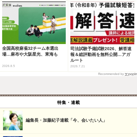
全国高校麻雀32チーム本選出
司法試験予備試験2026、解答速
場…麻布や大阪星光、東海も
報＆総評動画を無料公開…アガ
ルート
2026.8.5
2026.7.21
Recommended by
特集・連載
編集長・加藤紀子連載「今、会いたい人」