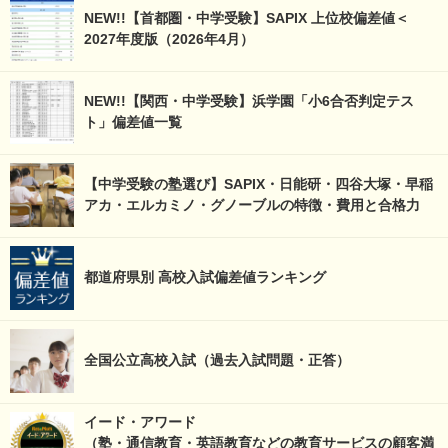
NEW!!【首都圏・中学受験】SAPIX 上位校偏差値＜
2027年度版（2026年4月）
NEW!!【関西・中学受験】浜学園「小6合否判定テス
ト」偏差値一覧
【中学受験の塾選び】SAPIX・日能研・四谷大塚・早稲
アカ・エルカミノ・グノーブルの特徴・費用と合格力
都道府県別 高校入試偏差値ランキング
全国公立高校入試（過去入試問題・正答）
イード・アワード
（塾・通信教育・英語教育などの教育サービスの顧客満