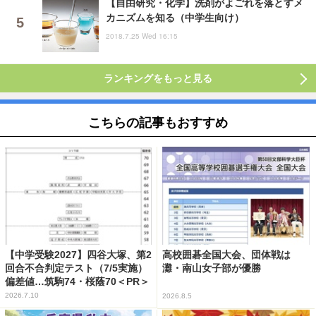
【自由研究・化学】洗剤がよごれを落とすメ
カニズムを知る（中学生向け）
2018.7.25 Wed 16:15
ランキングをもっと見る
こちらの記事もおすすめ
【中学受験2027】四谷大塚、第2
高校囲碁全国大会、団体戦は
回合不合判定テスト（7/5実施）
灘・南山女子部が優勝
偏差値…筑駒74・桜蔭70＜PR＞
2026.7.10
2026.8.5