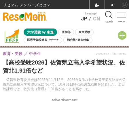
リセマム メンバーズ
Language
JP
/
CN
menu
search
大学受験 by 東進
医学部
東大受験
医専予備校徹底リサーチ
河合塾×東大特集
親子で考える大学選び
高校受験
中学受験
小学校受験
教育・受験
中学生
2025.11.13 Thu 19:15
共通テスト
夏休み
8月開催学校説明会・相談会
【高校受験2026】佐賀県立高入学希望状況、佐
8月開催イベント・WS
全国公立高校 過去問
人気記事
賀北1.91倍など
自由研究教材（小学生向け）
自由研究教材（中学生向け）
ランキング
佐賀県教育委員会は2025年11月12日、2026年3月の中学校等卒業見込者の佐
賀県立高校入学希望状況について、10月31日時点の調査結果を発表した。全日
制課程では、佐賀北（普通）1.91倍がもっとも高かった。
advertisement