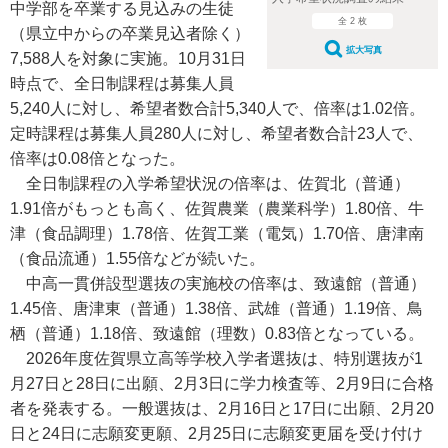
中学部を卒業する見込みの生徒
全 2 枚
（県立中からの卒業見込者除く）
拡大写真
7,588人を対象に実施。10月31日
時点で、全日制課程は募集人員
5,240人に対し、希望者数合計5,340人で、倍率は1.02倍。
定時課程は募集人員280人に対し、希望者数合計23人で、
倍率は0.08倍となった。
全日制課程の入学希望状況の倍率は、佐賀北（普通）
1.91倍がもっとも高く、佐賀農業（農業科学）1.80倍、牛
津（食品調理）1.78倍、佐賀工業（電気）1.70倍、唐津南
（食品流通）1.55倍などが続いた。
中高一貫併設型選抜の実施校の倍率は、致遠館（普通）
1.45倍、唐津東（普通）1.38倍、武雄（普通）1.19倍、鳥
栖（普通）1.18倍、致遠館（理数）0.83倍となっている。
2026年度佐賀県立高等学校入学者選抜は、特別選抜が1
月27日と28日に出願、2月3日に学力検査等、2月9日に合格
者を発表する。一般選抜は、2月16日と17日に出願、2月20
日と24日に志願変更願、2月25日に志願変更届を受け付け