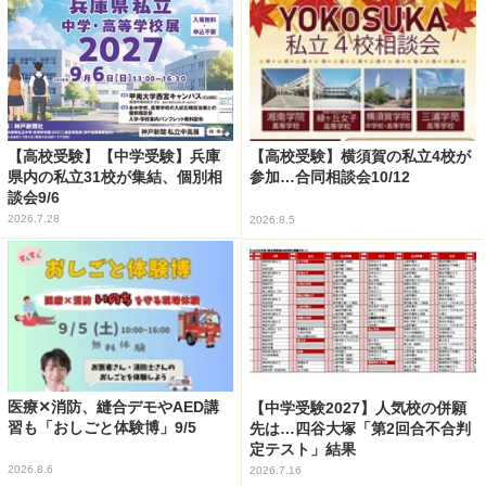
【高校受験】【中学受験】兵庫
【高校受験】横須賀の私立4校が
県内の私立31校が集結、個別相
参加…合同相談会10/12
談会9/6
2026.7.28
2026.8.5
医療✕消防、縫合デモやAED講
【中学受験2027】人気校の併願
習も「おしごと体験博」9/5
先は…四谷大塚「第2回合不合判
定テスト」結果
2026.8.6
2026.7.16