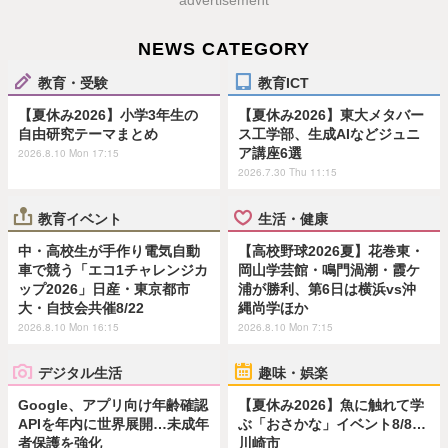
advertisement
NEWS CATEGORY
教育・受験
教育ICT
【夏休み2026】小学3年生の
【夏休み2026】東大メタバー
自由研究テーマまとめ
ス工学部、生成AIなどジュニ
ア講座6選
2026.8.10 Mon 17:15
2026.7.30 Thu 11:15
教育イベント
生活・健康
中・高校生が手作り電気自動
【高校野球2026夏】花巻東・
車で競う「エコ1チャレンジカ
岡山学芸館・鳴門渦潮・霞ケ
ップ2026」日産・東京都市
浦が勝利、第6日は横浜vs沖
大・自技会共催8/22
縄尚学ほか
2026.8.10 Mon 16:15
2026.8.10 Mon 7:15
デジタル生活
趣味・娯楽
Google、アプリ向け年齢確認
【夏休み2026】魚に触れて学
APIを年内に世界展開…未成年
ぶ「おさかな」イベント8/8…
者保護を強化
川崎市