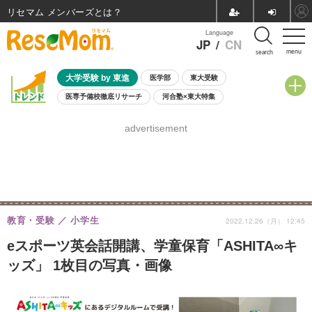
リセマム メンバーズ
Language
JP
/
CN
menu
search
大学受験 by 東進
医学部
東大受験
医専予備校徹底リサーチ
河合塾×東大特集
親子で考える大学選び
高校受験
中学受験
小学校受験
advertisement
共通テスト
夏休み
8月開催学校説明会・相談会
8月開催イベント・WS
全国公立高校 過去問
人気記事
自由研究教材（小学生向け）
自由研究教材（中学生向け）
ランキング
教育・受験
小学生
2022.12.26（月） 12:45
eスポーツ英会話開講、学童保育「ASHITA∞キ
ッズ」 1枚目の写真・画像