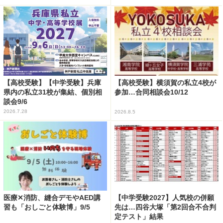
【高校受験】【中学受験】兵庫
【高校受験】横須賀の私立4校が
県内の私立31校が集結、個別相
参加…合同相談会10/12
談会9/6
2026.7.28
2026.8.5
医療✕消防、縫合デモやAED講
【中学受験2027】人気校の併願
習も「おしごと体験博」9/5
先は…四谷大塚「第2回合不合判
定テスト」結果