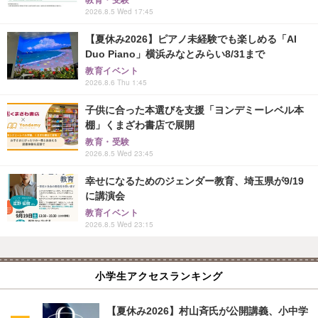
教育・受験
2026.8.5 Wed 17:45
【夏休み2026】ピアノ未経験でも楽しめる「AI
Duo Piano」横浜みなとみらい8/31まで
教育イベント
2026.8.6 Thu 1:45
子供に合った本選びを支援「ヨンデミーレベル本
棚」くまざわ書店で展開
教育・受験
2026.8.5 Wed 23:45
幸せになるためのジェンダー教育、埼玉県が9/19
に講演会
教育イベント
2026.8.5 Wed 23:15
小学生アクセスランキング
【夏休み2026】村山斉氏が公開講義、小中学