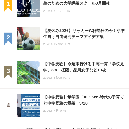
生のための大学講義スクール9月開校
2026.8.6 Thu 19:15
【夏休み2026】サッカーW杯熱狂の今！小学
生向け自由研究テーマアイデア集
2026.6.15 Mon 11:15
【中学受験】今週末行ける中高一貫「学校見
学」8/8…桜蔭、品川女子など10校
2026.8.3 Mon 10:15
【中学受験】希学園「AI・SNS時代の子育て
と中学受験の意義」9/18
2026.8.7 Fri 9:45