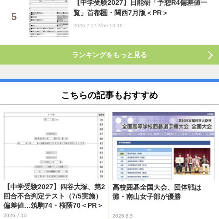
【中学受験2027】日能研「予想R4偏差値一
覧」首都圏・関西7月版＜PR＞
2026.7.27 Mon 13:46
ランキングをもっと見る
こちらの記事もおすすめ
【中学受験2027】四谷大塚、第2
高校囲碁全国大会、団体戦は
回合不合判定テスト（7/5実施）
灘・南山女子部が優勝
偏差値…筑駒74・桜蔭70＜PR＞
2026.7.10
2026.8.5