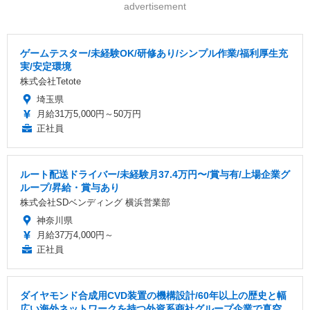
advertisement
ゲームテスター/未経験OK/研修あり/シンプル作業/福利厚生充
実/安定環境
株式会社Tetote
埼玉県
月給31万5,000円～50万円
正社員
ルート配送ドライバー/未経験月37.4万円〜/賞与有/上場企業グ
ループ/昇給・賞与あり
株式会社SDベンディング 横浜営業部
神奈川県
月給37万4,000円～
正社員
ダイヤモンド合成用CVD装置の機構設計/60年以上の歴史と幅
広い海外ネットワークを持つ外資系商社グループ企業で真空