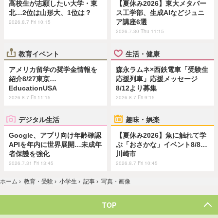
高校生が志願したい大学・東
【夏休み2026】東大メタバー
北…2位は山形大、1位は？
ス工学部、生成AIなどジュニ
ア講座6選
2026.8.7 Fri 10:15
2026.7.30 Thu 11:15
教育イベント
生活・健康
アメリカ留学の奨学金情報を
森永ラムネ×西鉄電車「受験生
紹介8/27東京…
応援列車」応援メッセージ
EducationUSA
8/12より募集
2026.8.7 Fri 11:15
2026.8.7 Fri 9:15
デジタル生活
趣味・娯楽
Google、アプリ向け年齢確認
【夏休み2026】魚に触れて学
APIを年内に世界展開…未成年
ぶ「おさかな」イベント8/8…
者保護を強化
川崎市
2026.7.31 Fri 13:45
2026.8.7 Fri 10:45
ホーム
›
教育・受験
›
小学生
›
記事
›
写真・画像
TOP