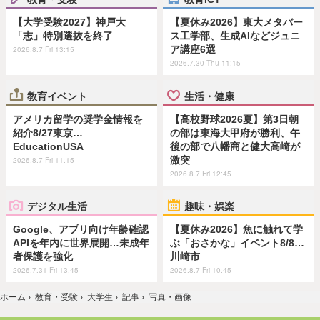
【大学受験2027】神戸大
【夏休み2026】東大メタバー
「志」特別選抜を終了
ス工学部、生成AIなどジュニ
ア講座6選
2026.8.7 Fri 13:15
2026.7.30 Thu 11:15
教育イベント
生活・健康
アメリカ留学の奨学金情報を
【高校野球2026夏】第3日朝
紹介8/27東京…
の部は東海大甲府が勝利、午
EducationUSA
後の部で八幡商と健大高崎が
激突
2026.8.7 Fri 11:15
2026.8.7 Fri 12:45
デジタル生活
趣味・娯楽
Google、アプリ向け年齢確認
【夏休み2026】魚に触れて学
APIを年内に世界展開…未成年
ぶ「おさかな」イベント8/8…
者保護を強化
川崎市
2026.7.31 Fri 13:45
2026.8.7 Fri 10:45
ホーム
›
教育・受験
›
大学生
›
記事
›
写真・画像