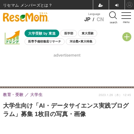
リセマム メンバーズ
Language
JP
/
CN
menu
search
大学受験 by 東進
医学部
東大受験
医専予備校徹底リサーチ
河合塾×東大特集
親子で考える大学選び
高校受験
中学受験
小学校受験
advertisement
共通テスト
夏休み
8月開催学校説明会・相談会
8月開催イベント・WS
全国公立高校 過去問
人気記事
自由研究教材（小学生向け）
自由研究教材（中学生向け）
ランキング
教育・受験
大学生
2023.1.26（木） 12:45
大学生向け「AI・データサイエンス実践プログ
ラム」募集 1枚目の写真・画像