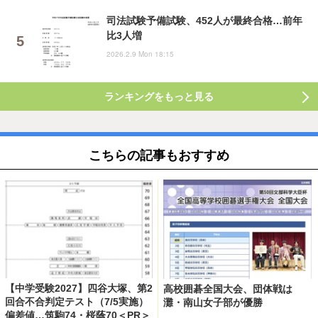
司法試験予備試験、452人が最終合格…前年
比3人増
2026.2.9 Mon 18:15
ランキングをもっと見る
こちらの記事もおすすめ
【中学受験2027】四谷大塚、第2
高校囲碁全国大会、団体戦は
回合不合判定テスト（7/5実施）
灘・南山女子部が優勝
偏差値…筑駒74・桜蔭70＜PR＞