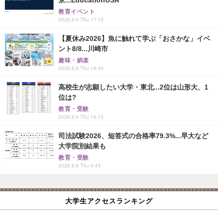
京...EducationUSA
教育イベント
2026.8.6 Thu 17:15
【夏休み2026】魚に触れて学ぶ「おさかな」イベ
ント8/8...川崎市
趣味・娯楽
2026.8.6 Thu 16:45
高校生が志願したい大学・東北...2位は山形大、1
位は?
教育・受験
2026.8.6 Thu 16:15
司法試験2026、短答式の合格率79.3%...早大など
大学院別結果も
教育・受験
2026.8.6 Thu 0:45
大学生アクセスランキング