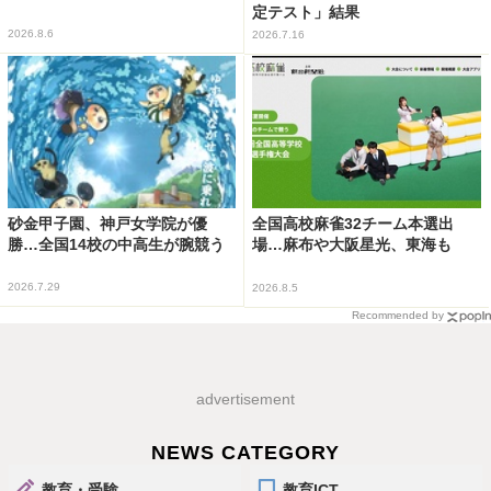
定テスト」結果
2026.8.6
2026.7.16
砂金甲子園、神戸女学院が優
全国高校麻雀32チーム本選出
勝…全国14校の中高生が腕競う
場…麻布や大阪星光、東海も
2026.7.29
2026.8.5
Recommended by
advertisement
NEWS CATEGORY
教育・受験
教育ICT