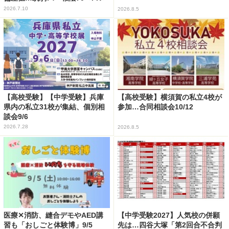
2026.7.10
2026.8.5
【高校受験】【中学受験】兵庫
【高校受験】横須賀の私立4校が
県内の私立31校が集結、個別相
参加…合同相談会10/12
談会9/6
2026.7.28
2026.8.5
医療✕消防、縫合デモやAED講
【中学受験2027】人気校の併願
習も「おしごと体験博」9/5
先は…四谷大塚「第2回合不合判