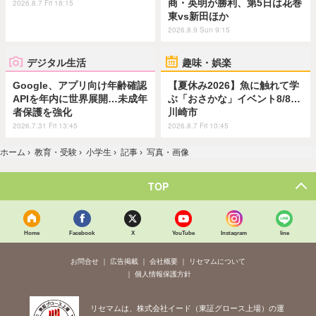
商・英明が勝利、第5日は花巻
2026.8.7 Fri 18:15
東vs新田ほか
2026.8.9 Sun 9:15
デジタル生活
趣味・娯楽
Google、アプリ向け年齢確認
【夏休み2026】魚に触れて学
APIを年内に世界展開…未成年
ぶ「おさかな」イベント8/8…
者保護を強化
川崎市
2026.7.31 Fri 13:45
2026.8.7 Fri 10:45
ホーム
›
教育・受験
›
小学生
›
記事
›
写真・画像
TOP
Home
Facebook
X
YouTube
Instagram
line
お問合せ
広告掲載
会社概要
リセマムについて
個人情報保護方針
リセマムは、株式会社イード（東証グロース上場）の運