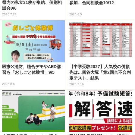
県内の私立31校が集結、個別相
参加…合同相談会10/12
談会9/6
2026.7.28
2026.8.5
医療✕消防、縫合デモやAED講
【中学受験2027】人気校の併願
習も「おしごと体験博」9/5
先は…四谷大塚「第2回合不合判
定テスト」結果
2026.8.6
2026.7.16