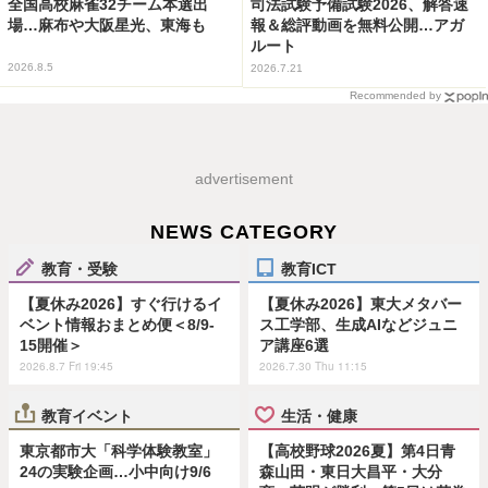
全国高校麻雀32チーム本選出
司法試験予備試験2026、解答速
場…麻布や大阪星光、東海も
報＆総評動画を無料公開…アガ
ルート
2026.8.5
2026.7.21
Recommended by
advertisement
NEWS CATEGORY
教育・受験
教育ICT
【夏休み2026】すぐ行けるイ
【夏休み2026】東大メタバー
ベント情報おまとめ便＜8/9-
ス工学部、生成AIなどジュニ
15開催＞
ア講座6選
2026.8.7 Fri 19:45
2026.7.30 Thu 11:15
教育イベント
生活・健康
東京都市大「科学体験教室」
【高校野球2026夏】第4日青
24の実験企画…小中向け9/6
森山田・東日大昌平・大分