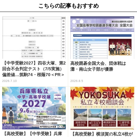
こちらの記事もおすすめ
【中学受験2027】四谷大塚、第2
高校囲碁全国大会、団体戦は
回合不合判定テスト（7/5実施）
灘・南山女子部が優勝
偏差値…筑駒74・桜蔭70＜PR＞
2026.7.10
2026.8.5
【高校受験】【中学受験】兵庫
【高校受験】横須賀の私立4校が