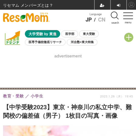
リセマム メンバーズ
Language
JP
/
CN
menu
search
大学受験 by 東進
医学部
東大受験
医専予備校徹底リサーチ
河合塾×東大特集
親子で考える大学選び
高校受験
中学受験
小学校受験
advertisement
共通テスト
夏休み
8月開催学校説明会・相談会
8月開催イベント・WS
全国公立高校 過去問
人気記事
自由研究教材（小学生向け）
自由研究教材（中学生向け）
ランキング
教育・受験
小学生
2023.1.26（木） 19:45
【中学受験2023】東京・神奈川の私立中学、難
関校の偏差値（男子） 1枚目の写真・画像