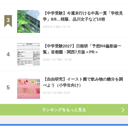
【中学受験】今週末行ける中高一貫「学校見
学」8/8…桜蔭、品川女子など10校
2026.8.3 Mon 10:15
【中学受験2027】日能研「予想R4偏差値一
覧」首都圏・関西7月版＜PR＞
2026.7.27 Mon 13:46
【自由研究】イースト菌で飲み物の糖分を調
べよう（小学生向け）
2018.7.23 Mon 9:00
ランキングをもっと見る