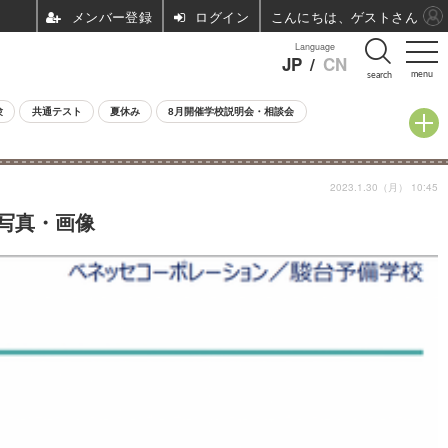
ログイン
こんにちは、ゲストさん
Language
JP
/
CN
menu
search
験
共通テスト
夏休み
8月開催学校説明会・相談会
2023.1.30（月） 10:45
の写真・画像