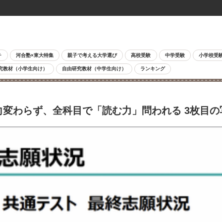
チ
河合塾×東大特集
親子で考える大学選び
高校受験
中学受験
小学校受
究教材（小学生向け）
自由研究教材（中学生向け）
ランキング
向変わらず、全科目で「読む力」問われる 3枚目