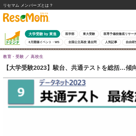
リセマム メンバーズ
大学受験 by 東進
医学部
東大受験
医専予備校徹底リサー
8月開催イベント・WS
全国公立高校 過去問
人気記事
自由研
教育・受験
高校生
【大学受験2023】駿台、共通テストを総括…傾