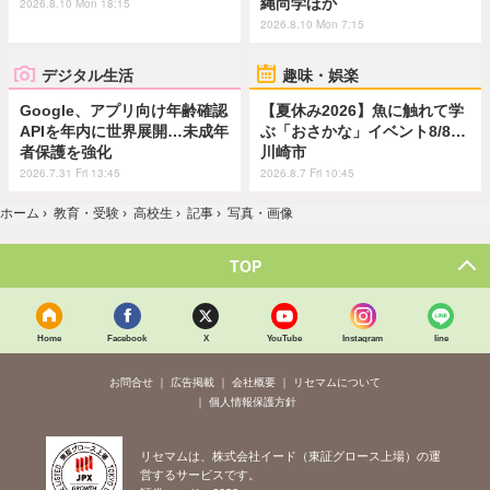
縄尚学ほか
2026.8.10 Mon 18:15
2026.8.10 Mon 7:15
デジタル生活
趣味・娯楽
Google、アプリ向け年齢確認
【夏休み2026】魚に触れて学
APIを年内に世界展開…未成年
ぶ「おさかな」イベント8/8…
者保護を強化
川崎市
2026.7.31 Fri 13:45
2026.8.7 Fri 10:45
ホーム
›
教育・受験
›
高校生
›
記事
›
写真・画像
TOP
Home
Facebook
X
YouTube
Instagram
line
お問合せ
広告掲載
会社概要
リセマムについて
個人情報保護方針
リセマムは、株式会社イード（東証グロース上場）の運
営するサービスです。