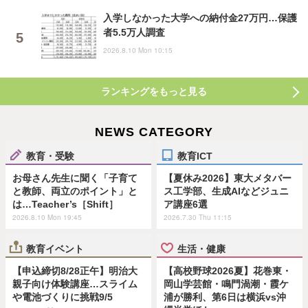
入学しなかった大学への納付金27万円…保護
者5.5万人調査
2026.8.10 Mon 10:15
ランキングをもっと見る
NEWS CATEGORY
教育・受験
教育ICT
お母さん先生に聞く「子育て
【夏休み2026】東大メタバー
と教師、両立のポイント」と
ス工学部、生成AIなどジュニ
は…Teacher’s［Shift］
ア講座6選
2026.8.10 Mon 19:45
2026.7.30 Thu 11:15
教育イベント
生活・健康
【申込締切8/28正午】明治大
【高校野球2026夏】花巻東・
親子向け体験講座…スライム
岡山学芸館・鳴門渦潮・霞ケ
や電池づくりに挑戦9/5
浦が勝利、第6日は横浜vs沖