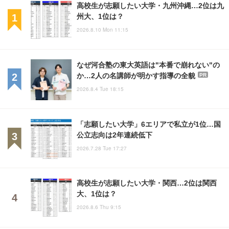
高校生が志願したい大学・九州沖縄…2位は九
州大、1位は？
2026.8.10 Mon 11:15
なぜ河合塾の東大英語は"本番で崩れない"の
か…2人の名講師が明かす指導の全貌
PR
2026.8.4 Tue 18:15
「志願したい大学」6エリアで私立が1位…国
公立志向は2年連続低下
2026.7.28 Tue 17:27
高校生が志願したい大学・関西…2位は関西
大、1位は？
2026.8.6 Thu 9:15