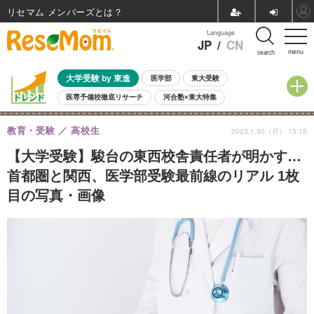
リセマム メンバーズ
Language
JP
/
CN
menu
search
大学受験 by 東進
医学部
東大受験
医専予備校徹底リサーチ
河合塾×東大特集
親子で考える大学選び
高校受験
中学受験
小学校受験
教育・受験
高校生
2023.1.30（月） 15:15
共通テスト
夏休み
8月開催学校説明会・相談会
8月開催イベント・WS
全国公立高校 過去問
人気記事
【大学受験】駿台の東西校舎責任者が明かす…
自由研究教材（小学生向け）
自由研究教材（中学生向け）
ランキング
首都圏と関西、医学部受験最前線のリアル 1枚
目の写真・画像