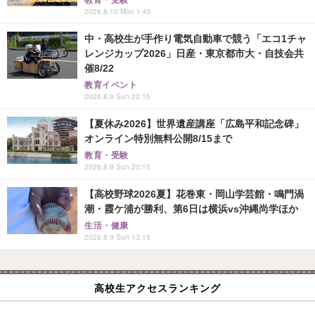
教育・受験
2026.8.10 Mon 1:45
中・高校生が手作り電気自動車で競う「エコ1チャ
レンジカップ2026」日産・東京都市大・自技会共
催8/22
教育イベント
2026.8.9 Sun 22:15
【夏休み2026】世界遺産講座「広島平和記念碑」
オンライン特別無料公開8/15まで
教育・受験
2026.8.9 Sun 20:15
【高校野球2026夏】花巻東・岡山学芸館・鳴門渦
潮・霞ケ浦が勝利、第6日は横浜vs沖縄尚学ほか
生活・健康
2026.8.9 Sun 13:15
高校生アクセスランキング