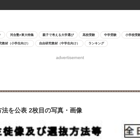
チ
河合塾×東大特集
親子で考える大学選び
高校受験
中学受験
小学校受
究教材（小学生向け）
自由研究教材（中学生向け）
ランキング
advertisement
方法を公表 2枚目の写真・画像