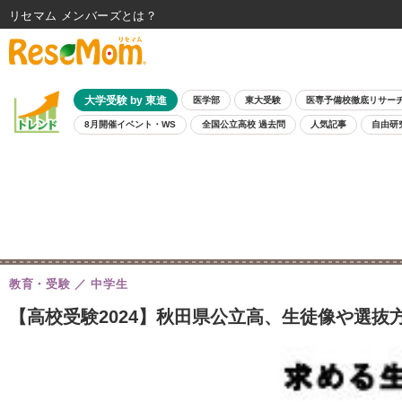
リセマム メンバーズ
大学受験 by 東進
医学部
東大受験
医専予備校徹底リサー
8月開催イベント・WS
全国公立高校 過去問
人気記事
自由研
教育・受験
中学生
【高校受験2024】秋田県公立高、生徒像や選抜