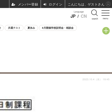
ログイン
こんにちは、ゲストさん
Language
JP
/
CN
menu
search
験
共通テスト
夏休み
8月開催学校説明会・相談会
2023.10.4（水） 19:45