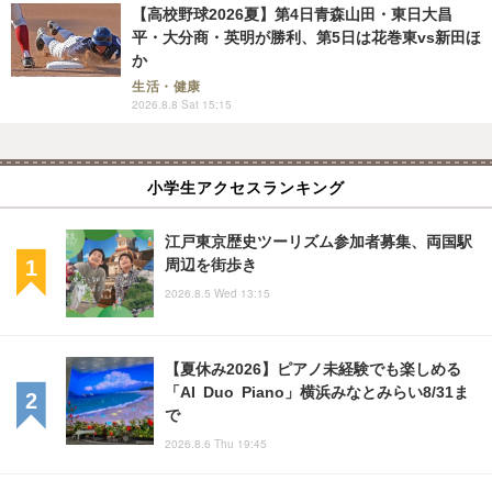
【高校野球2026夏】第4日青森山田・東日大昌
平・大分商・英明が勝利、第5日は花巻東vs新田ほ
か
生活・健康
2026.8.8 Sat 15:15
小学生アクセスランキング
江戸東京歴史ツーリズム参加者募集、両国駅
周辺を街歩き
2026.8.5 Wed 13:15
【夏休み2026】ピアノ未経験でも楽しめる
「AI Duo Piano」横浜みなとみらい8/31ま
で
2026.8.6 Thu 19:45