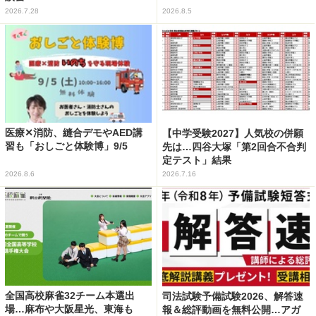
2026.7.28
2026.8.5
医療✕消防、縫合デモやAED講
【中学受験2027】人気校の併願
習も「おしごと体験博」9/5
先は…四谷大塚「第2回合不合判
定テスト」結果
2026.8.6
2026.7.16
全国高校麻雀32チーム本選出
司法試験予備試験2026、解答速
場…麻布や大阪星光、東海も
報＆総評動画を無料公開…アガ