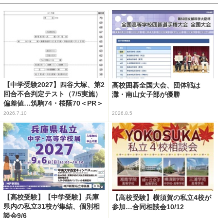
【中学受験2027】四谷大塚、第2
高校囲碁全国大会、団体戦は
回合不合判定テスト（7/5実施）
灘・南山女子部が優勝
偏差値…筑駒74・桜蔭70＜PR＞
2026.7.10
2026.8.5
【高校受験】【中学受験】兵庫
【高校受験】横須賀の私立4校が
県内の私立31校が集結、個別相
参加…合同相談会10/12
談会9/6