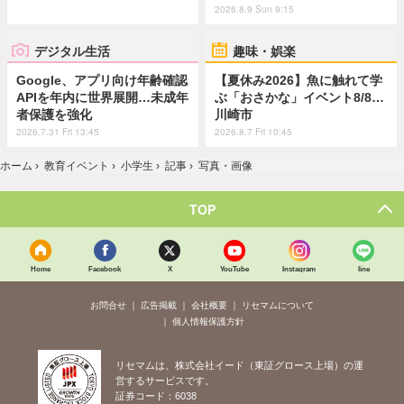
2026.8.9 Sun 9:15
デジタル生活
趣味・娯楽
Google、アプリ向け年齢確認
【夏休み2026】魚に触れて学
APIを年内に世界展開…未成年
ぶ「おさかな」イベント8/8…
者保護を強化
川崎市
2026.7.31 Fri 13:45
2026.8.7 Fri 10:45
ホーム
›
教育イベント
›
小学生
›
記事
›
写真・画像
TOP
Home
Facebook
X
YouTube
Instagram
line
お問合せ
広告掲載
会社概要
リセマムについて
個人情報保護方針
リセマムは、株式会社イード（東証グロース上場）の運
営するサービスです。
証券コード：6038