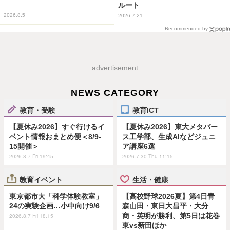
ルート
2026.8.5
2026.7.21
Recommended by
advertisement
NEWS CATEGORY
教育・受験
教育ICT
【夏休み2026】すぐ行けるイ
【夏休み2026】東大メタバー
ベント情報おまとめ便＜8/9-
ス工学部、生成AIなどジュニ
15開催＞
ア講座6選
2026.8.7 Fri 19:45
2026.7.30 Thu 11:15
教育イベント
生活・健康
東京都市大「科学体験教室」
【高校野球2026夏】第4日青
24の実験企画…小中向け9/6
森山田・東日大昌平・大分
商・英明が勝利、第5日は花巻
2026.8.7 Fri 18:15
東vs新田ほか