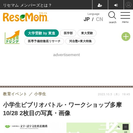
リセマム メンバーズ
Language
JP
/
CN
menu
search
大学受験 by 東進
医学部
東大受験
医専予備校徹底リサーチ
河合塾×東大特集
親子で考える大学選び
高校受験
中学受験
小学校受験
advertisement
共通テスト
夏休み
8月開催学校説明会・相談会
8月開催イベント・WS
全国公立高校 過去問
人気記事
自由研究教材（小学生向け）
自由研究教材（中学生向け）
ランキング
教育イベント
小学生
2023.10.5（木） 19:45
小学生ビブリオバトル・ワークショップ多摩
10/28 2枚目の写真・画像