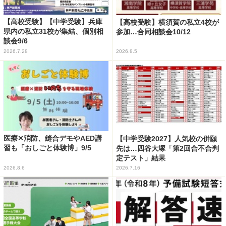
【高校受験】【中学受験】兵庫
【高校受験】横須賀の私立4校が
県内の私立31校が集結、個別相
参加…合同相談会10/12
談会9/6
2026.7.28
2026.8.5
医療✕消防、縫合デモやAED講
【中学受験2027】人気校の併願
習も「おしごと体験博」9/5
先は…四谷大塚「第2回合不合判
定テスト」結果
2026.8.6
2026.7.16