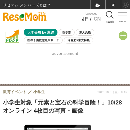
リセマム メンバーズ
Language
JP
/
CN
menu
search
大学受験 by 東進
医学部
東大受験
医専予備校徹底リサーチ
河合塾×東大特集
親子で考える大学選び
高校受験
中学受験
小学校受験
advertisement
共通テスト
夏休み
8月開催学校説明会・相談会
8月開催イベント・WS
全国公立高校 過去問
人気記事
自由研究教材（小学生向け）
自由研究教材（中学生向け）
ランキング
教育イベント
小学生
2023.10.6（金） 9:15
小学生対象「元素と宝石の科学冒険！」10/28
オンライン 4枚目の写真・画像