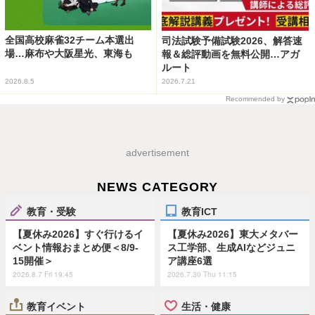
全国高校麻雀32チーム本選出
司法試験予備試験2026、解答速
場…麻布や大阪星光、東海も
報＆総評動画を無料公開…アガ
ルート
2026.8.5
2026.7.21
Recommended by
advertisement
NEWS CATEGORY
教育・受験
教育ICT
【夏休み2026】すぐ行けるイ
【夏休み2026】東大メタバー
ベント情報おまとめ便＜8/9-
ス工学部、生成AIなどジュニ
15開催＞
ア講座6選
2026.8.7 Fri 19:45
2026.7.30 Thu 11:15
教育イベント
生活・健康