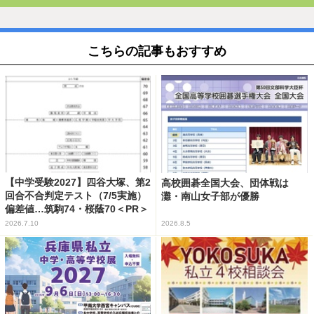
こちらの記事もおすすめ
【中学受験2027】四谷大塚、第2
高校囲碁全国大会、団体戦は
回合不合判定テスト（7/5実施）
灘・南山女子部が優勝
偏差値…筑駒74・桜蔭70＜PR＞
2026.7.10
2026.8.5