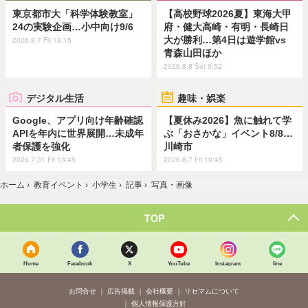
東京都市大「科学体験教室」
【高校野球2026夏】東海大甲
24の実験企画…小中向け9/6
府・健大高崎・有明・長崎日
大が勝利…第4日は遊学館vs
2026.8.7 Fri 18:15
青森山田ほか
2026.8.8 Sat 9:52
デジタル生活
趣味・娯楽
Google、アプリ向け年齢確認
【夏休み2026】魚に触れて学
APIを年内に世界展開…未成年
ぶ「おさかな」イベント8/8…
者保護を強化
川崎市
2026.7.31 Fri 13:45
2026.8.7 Fri 10:45
ホーム
›
教育イベント
›
小学生
›
記事
›
写真・画像
TOP
Home
Facebook
X
YouTube
Instagram
line
お問合せ
広告掲載
会社概要
リセマムについて
個人情報保護方針