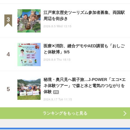
江戸東京歴史ツーリズム参加者募集、両国駅
周辺を街歩き
2026.8.5 Wed 13:15
医療✕消防、縫合デモやAED講習も「おしご
と体験博」9/5
2026.8.6 Thu 18:15
秘境・奥只見へ親子旅…J-POWER「エコ×エ
ネ体験ツアー」で森と水と電気のつながりを
体験
PR
2024.9.17 Tue 11:15
ランキングをもっと見る