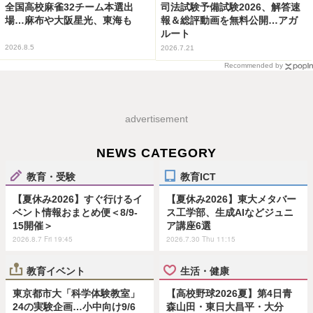
全国高校麻雀32チーム本選出
司法試験予備試験2026、解答速
場…麻布や大阪星光、東海も
報＆総評動画を無料公開…アガ
ルート
2026.8.5
2026.7.21
Recommended by
advertisement
NEWS CATEGORY
教育・受験
教育ICT
【夏休み2026】すぐ行けるイ
【夏休み2026】東大メタバー
ベント情報おまとめ便＜8/9-
ス工学部、生成AIなどジュニ
15開催＞
ア講座6選
2026.8.7 Fri 19:45
2026.7.30 Thu 11:15
教育イベント
生活・健康
東京都市大「科学体験教室」
【高校野球2026夏】第4日青
24の実験企画…小中向け9/6
森山田・東日大昌平・大分