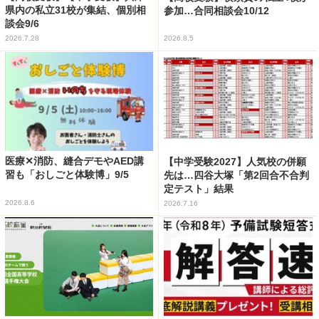
県内の私立31校が集結、個別相
参加…合同相談会10/12
談会9/6
2026.7.28
2026.8.5
医療✕消防、縫合デモやAED講
【中学受験2027】人気校の併願
習も「おしごと体験博」9/5
先は…四谷大塚「第2回合不合判
定テスト」結果
2026.8.6
2026.7.16