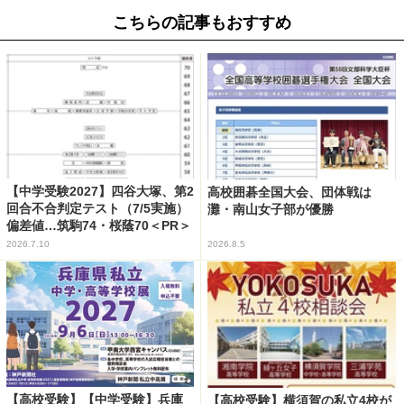
こちらの記事もおすすめ
【中学受験2027】四谷大塚、第2
高校囲碁全国大会、団体戦は
回合不合判定テスト（7/5実施）
灘・南山女子部が優勝
偏差値…筑駒74・桜蔭70＜PR＞
2026.7.10
2026.8.5
【高校受験】【中学受験】兵庫
【高校受験】横須賀の私立4校が