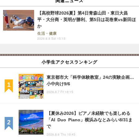
関連ニュース
【高校野球2026夏】第4日青森山田・東日大昌
平・大分商・英明が勝利、第5日は花巻東vs新田ほ
か
生活・健康
2026.8.8 Sat 15:15
小学生アクセスランキング
東京都市大「科学体験教室」24の実験企画…
小中向け9/6
2026.8.7 Fri 18:15
【夏休み2026】ピアノ未経験でも楽しめる
「AI Duo Piano」横浜みなとみらい8/31ま
で
2026.8.6 Thu 19:45