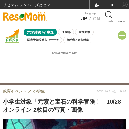
リセマム メンバーズ
Language
JP
/
CN
menu
search
大学受験 by 東進
医学部
東大受験
医専予備校徹底リサーチ
河合塾×東大特集
親子で考える大学選び
高校受験
中学受験
小学校受験
advertisement
共通テスト
夏休み
8月開催学校説明会・相談会
8月開催イベント・WS
全国公立高校 過去問
人気記事
自由研究教材（小学生向け）
自由研究教材（中学生向け）
ランキング
教育イベント
小学生
2023.10.6（金） 9:15
小学生対象「元素と宝石の科学冒険！」10/28
オンライン 2枚目の写真・画像