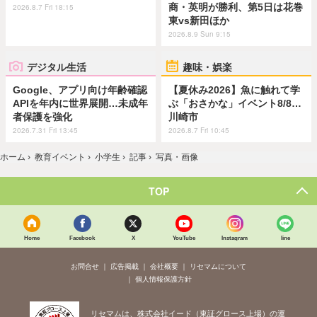
商・英明が勝利、第5日は花巻
2026.8.7 Fri 18:15
東vs新田ほか
2026.8.9 Sun 9:15
デジタル生活
趣味・娯楽
Google、アプリ向け年齢確認
【夏休み2026】魚に触れて学
APIを年内に世界展開…未成年
ぶ「おさかな」イベント8/8…
者保護を強化
川崎市
2026.7.31 Fri 13:45
2026.8.7 Fri 10:45
ホーム
›
教育イベント
›
小学生
›
記事
›
写真・画像
TOP
Home
Facebook
X
YouTube
Instagram
line
お問合せ
広告掲載
会社概要
リセマムについて
個人情報保護方針
リセマムは、株式会社イード（東証グロース上場）の運