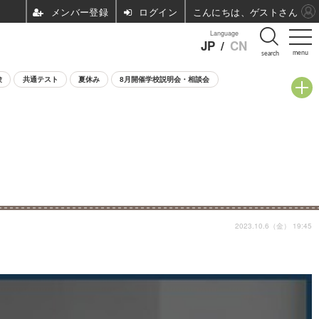
ログイン
こんにちは、ゲストさん
Language
JP
/
CN
menu
search
験
共通テスト
夏休み
8月開催学校説明会・相談会
2023.10.6（金） 19:45