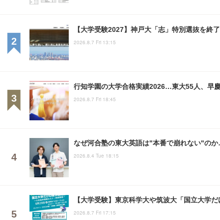
【大学受験2027】神戸大「志」特別選抜を終了
2026.8.7 Fri 13:15
行知学園の大学合格実績2026…東大55人、早慶
2026.8.7 Fri 18:45
なぜ河合塾の東大英語は"本番で崩れない"のか
2026.8.4 Tue 18:15
【大学受験】東京科学大や筑波大「国立大学だけ
2026.8.7 Fri 17:15