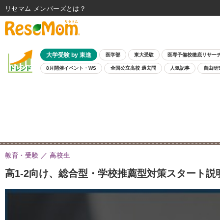
リセマム メンバーズ
大学受験 by 東進
医学部
東大受験
医専予備校徹底リサー
8月開催イベント・WS
全国公立高校 過去問
人気記事
自由研
教育・受験
高校生
高1-2向け、総合型・学校推薦型対策スタート説明会