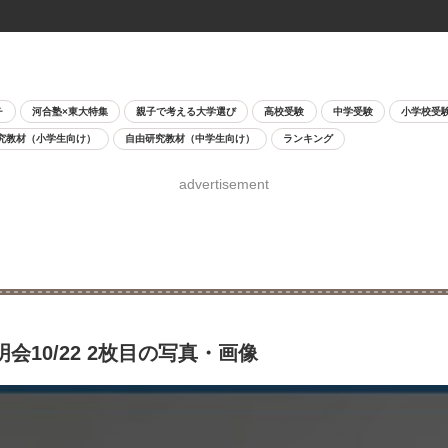
チ
河合塾×東大特集
親子で考える大学選び
高校受験
中学受験
小学校受
究教材（小学生向け）
自由研究教材（中学生向け）
ランキング
advertisement
10/22 2枚目の写真・画像