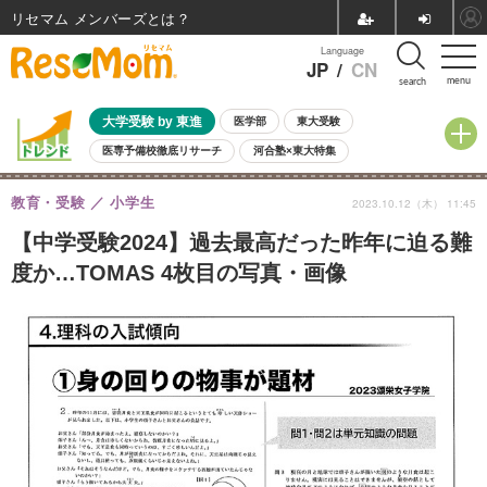
リセマム メンバーズ
Language
JP
/
CN
menu
search
大学受験 by 東進
医学部
東大受験
医専予備校徹底リサーチ
河合塾×東大特集
親子で考える大学選び
高校受験
中学受験
小学校受験
教育・受験
小学生
2023.10.12（木） 11:45
共通テスト
夏休み
8月開催学校説明会・相談会
8月開催イベント・WS
全国公立高校 過去問
人気記事
【中学受験2024】過去最高だった昨年に迫る難
自由研究教材（小学生向け）
自由研究教材（中学生向け）
ランキング
度か…TOMAS 4枚目の写真・画像