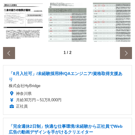
‹
1
/
2
「8月入社可」/未経験採用枠/QAエンジニア/資格取得支援あ
り
株式会社HyBridge
神奈川県
月給30万円～51万8,000円
正社員
「完全週休2日制」快適な仕事環境/未経験から正社員でWeb
広告の動画デザインを手がけるクリエイター