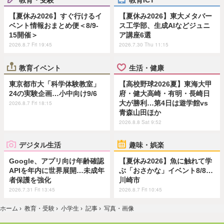
【夏休み2026】すぐ行けるイ
【夏休み2026】東大メタバー
ベント情報おまとめ便＜8/9-
ス工学部、生成AIなどジュニ
15開催＞
ア講座6選
2026.8.7 Fri 19:45
2026.7.30 Thu 11:15
教育イベント
生活・健康
東京都市大「科学体験教室」
【高校野球2026夏】東海大甲
24の実験企画…小中向け9/6
府・健大高崎・有明・長崎日
大が勝利…第4日は遊学館vs
2026.8.7 Fri 18:15
青森山田ほか
2026.8.8 Sat 9:52
デジタル生活
趣味・娯楽
Google、アプリ向け年齢確認
【夏休み2026】魚に触れて学
APIを年内に世界展開…未成年
ぶ「おさかな」イベント8/8…
者保護を強化
川崎市
2026.7.31 Fri 13:45
2026.8.7 Fri 10:45
ホーム
›
教育・受験
›
小学生
›
記事
›
写真・画像