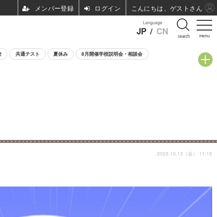
ログイン
こんにちは、ゲストさん
Language
JP
/
CN
menu
search
験
共通テスト
夏休み
8月開催学校説明会・相談会
2023.10.13（金） 11:15