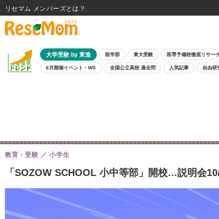
リセマム メンバーズ
大学受験 by 東進
医学部
東大受験
医専予備校徹底リサー
8月開催イベント・WS
全国公立高校 過去問
人気記事
自由研
教育・受験
小学生
「SOZOW SCHOOL 小中等部」開校…説明会10/