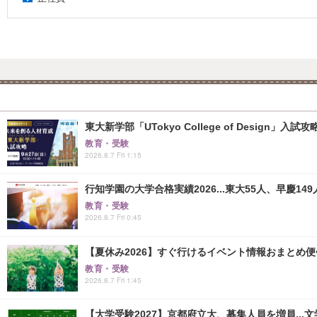
東大新学部「UTokyo College of Design」入試
教育・受験
2026.8.7 Fri 1:15
行知学園の大学合格実績2026...東大55人、早慶149
教育・受験
2026.8.7 Fri 0:45
【夏休み2026】すぐ行けるイベント情報おまとめ便<8
教育・受験
2026.8.7 Fri 1:45
【大学受験2027】京都府立大、募集人員を増員...