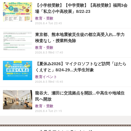
【小学校受験】【中学受験】【高校受験】福岡3会
場「私立小中高校展」8/22-23
教育・受験
2026.8.4 Tue 23:45
東京都、熊本地震被災生徒の都立高受入れ...学力
検査なし・授業料免除
教育・受験
2026.8.5 Wed 17:45
【夏休み2026】マイクロソフトなど訪問「はたら
くえすと」8/24-29...大学生対象
教育イベント
2026.8.5 Wed 15:45
龍谷大、瀬田に交流拠点を開設...中高生や地域住
民へ開放
教育・受験
2026.8.4 Tue 21:15