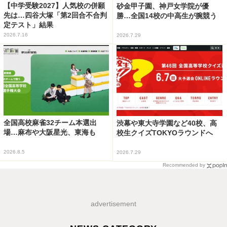
【中学受験2027】人気校の併願
砂金甲子園、神戸女学院が優
先は…四谷大塚「第2回合不合判
勝…全国14校の中高生が腕競う
定テスト」結果
2026.7.16
2026.7.29
全国高校麻雀32チーム本選出
渋幕や東大寺学園など40校、高
場…麻布や大阪星光、東海も
校生クイズTOKYOラウンドへ
2026.8.5
2026.7.29
Recommended by
advertisement