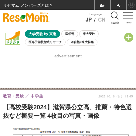
リセマム メンバーズ
Language
JP
/
CN
menu
search
大学受験 by 東進
医学部
東大受験
医専予備校徹底リサーチ
河合塾×東大特集
親子で考える大学選び
高校受験
中学受験
小学校受験
advertisement
共通テスト
夏休み
8月開催学校説明会・相談会
8月開催イベント・WS
全国公立高校 過去問
人気記事
自由研究教材（小学生向け）
自由研究教材（中学生向け）
ランキング
教育・受験
中学生
2023.10.16（月） 18:45
【高校受験2024】滋賀県公立高、推薦・特色選
抜など概要一覧 4枚目の写真・画像