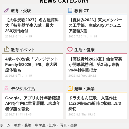
NEWS CATEGORY
教育・受験
教育ICT
【大学受験2027】名古屋商科
【夏休み2026】東大メタバー
大「特別奨学生入試」最大
ス工学部、生成AIなどジュニ
360万円給付
ア講座6選
2026.8.6 Thu 14:15
2026.7.30 Thu 11:15
教育イベント
生活・健康
4歳～小3対象「プレジデント
【高校野球2026夏】仙台育英
Family祭2026」9/6、東大医
が開幕戦勝利、第2日は東筑
療体験も
vs神村学園ほか
2026.8.6 Thu 11:15
2026.8.5 Wed 20:32
デジタル生活
趣味・娯楽
Google、アプリ向け年齢確認
ドラえもん短歌、入選作は
APIを年内に世界展開…未成年
11/20発売の新刊に収録…9/3
者保護を強化
締切
2026.7.31 Fri 13:45
2026.8.6 Thu 15:15
ホーム
›
教育・受験
›
中学生
›
記事
›
写真・画像