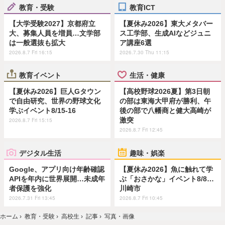
教育・受験
教育ICT
【大学受験2027】京都府立
【夏休み2026】東大メタバー
大、募集人員を増員…文学部
ス工学部、生成AIなどジュニ
は一般選抜も拡大
ア講座6選
2026.8.7 Fri 16:15
2026.7.30 Thu 11:15
教育イベント
生活・健康
【夏休み2026】巨人Gタウン
【高校野球2026夏】第3日朝
で自由研究、世界の野球文化
の部は東海大甲府が勝利、午
学ぶイベント8/15-16
後の部で八幡商と健大高崎が
激突
2026.8.7 Fri 15:15
2026.8.7 Fri 12:45
デジタル生活
趣味・娯楽
Google、アプリ向け年齢確認
【夏休み2026】魚に触れて学
APIを年内に世界展開…未成年
ぶ「おさかな」イベント8/8…
者保護を強化
川崎市
2026.7.31 Fri 13:45
2026.8.7 Fri 10:45
ホーム
›
教育・受験
›
高校生
›
記事
›
写真・画像