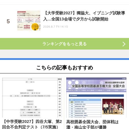
【大学受験2027】獨協大、イブニング試験導
入…全国13会場で夕方から試験開始
2026.8.7 Fri 14:15
ランキングをもっと見る
こちらの記事もおすすめ
【中学受験2027】四谷大塚、第2
高校囲碁全国大会、団体戦は
回合不合判定テスト（7/5実施）
灘・南山女子部が優勝