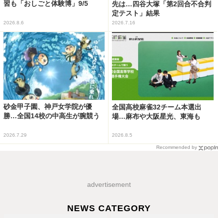
習も「おしごと体験博」9/5
先は…四谷大塚「第2回合不合判
定テスト」結果
2026.8.6
2026.7.16
砂金甲子園、神戸女学院が優
全国高校麻雀32チーム本選出
勝…全国14校の中高生が腕競う
場…麻布や大阪星光、東海も
2026.7.29
2026.8.5
Recommended by
advertisement
NEWS CATEGORY