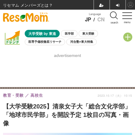
リセマム メンバーズ
Language
JP
/
CN
menu
search
大学受験 by 東進
医学部
東大受験
医専予備校徹底リサーチ
河合塾×東大特集
親子で考える大学選び
高校受験
中学受験
小学校受験
advertisement
共通テスト
夏休み
8月開催学校説明会・相談会
8月開催イベント・WS
全国公立高校 過去問
人気記事
自由研究教材（小学生向け）
自由研究教材（中学生向け）
ランキング
教育・受験
高校生
2023.10.17（火） 10:15
【大学受験2025】清泉女子大「総合文化学部」
「地球市民学部」を開設予定 1枚目の写真・画
像