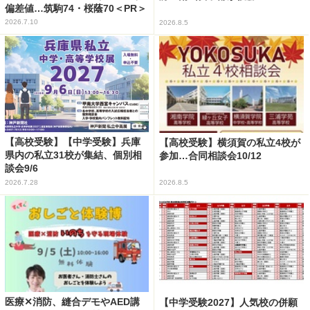
偏差値…筑駒74・桜蔭70＜PR＞
2026.7.10
2026.8.5
【高校受験】【中学受験】兵庫
【高校受験】横須賀の私立4校が
県内の私立31校が集結、個別相
参加…合同相談会10/12
談会9/6
2026.7.28
2026.8.5
医療✕消防、縫合デモやAED講
【中学受験2027】人気校の併願