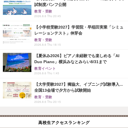
試制度パンフ公開
教育・受験
2026.8.6 Thu 20:45
【小学校受験2027】学習院・早稲田実業「シミュ
レーションテスト」伸芽会
教育・受験
2026.8.6 Thu 18:15
【夏休み2026】ピアノ未経験でも楽しめる「AI
Duo Piano」横浜みなとみらい8/31まで
教育イベント
2026.8.6 Thu 1:45
【大学受験2027】獨協大、イブニング試験導入...
全国13会場で夕方から試験開始
教育・受験
2026.8.6 Thu 20:15
高校生アクセスランキング