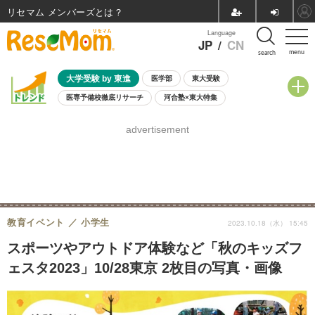
リセマム メンバーズ
Language
JP
/
CN
menu
search
大学受験 by 東進
医学部
東大受験
医専予備校徹底リサーチ
河合塾×東大特集
親子で考える大学選び
高校受験
中学受験
小学校受験
advertisement
共通テスト
夏休み
8月開催学校説明会・相談会
8月開催イベント・WS
全国公立高校 過去問
人気記事
自由研究教材（小学生向け）
自由研究教材（中学生向け）
ランキング
教育イベント
小学生
2023.10.18（水） 15:45
スポーツやアウトドア体験など「秋のキッズフ
ェスタ2023」10/28東京 2枚目の写真・画像