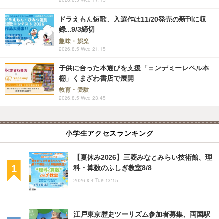
ドラえもん短歌、入選作は11/20発売の新刊に収
録...9/3締切
趣味・娯楽
2026.8.5 Wed 21:15
子供に合った本選びを支援「ヨンデミーレベル本
棚」くまざわ書店で展開
教育・受験
2026.8.5 Wed 23:45
小学生アクセスランキング
【夏休み2026】三菱みなとみらい技術館、理
科・算数のふしぎ教室8/8
2026.8.4 Tue 13:15
江戸東京歴史ツーリズム参加者募集、両国駅