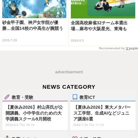
砂金甲子園、神戸女学院が優
全国高校麻雀32チーム本選出
勝…全国14校の中高生が腕競う
場…麻布や大阪星光、東海も
2026.7.29
2026.8.5
Recommended by
advertisement
NEWS CATEGORY
教育・受験
教育ICT
【夏休み2026】村山斉氏が公
【夏休み2026】東大メタバー
開講義、小中学生のための大
ス工学部、生成AIなどジュニ
学講義スクール9月開校
ア講座6選
2026.8.6 Thu 19:15
2026.7.30 Thu 11:15