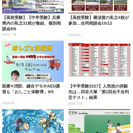
【高校受験】【中学受験】兵庫
【高校受験】横須賀の私立4校が
県内の私立31校が集結、個別相
参加…合同相談会10/12
談会9/6
2026.7.28
2026.8.5
医療✕消防、縫合デモやAED講
【中学受験2027】人気校の併願
習も「おしごと体験博」9/5
先は…四谷大塚「第2回合不合判
定テスト」結果
2026.8.6
2026.7.16