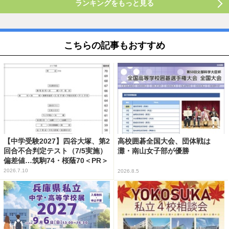
ランキングをもっと見る
こちらの記事もおすすめ
【中学受験2027】四谷大塚、第2
高校囲碁全国大会、団体戦は
回合不合判定テスト（7/5実施）
灘・南山女子部が優勝
偏差値…筑駒74・桜蔭70＜PR＞
2026.7.10
2026.8.5