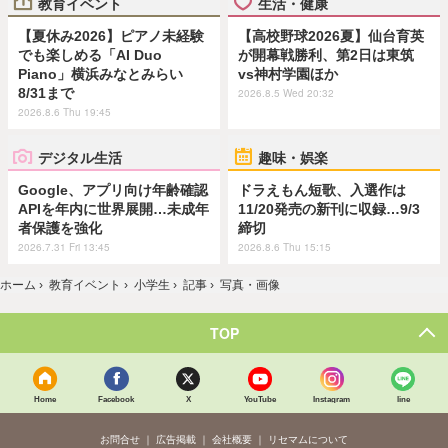
教育イベント
生活・健康
【夏休み2026】ピアノ未経験
【高校野球2026夏】仙台育英
でも楽しめる「AI Duo
が開幕戦勝利、第2日は東筑
Piano」横浜みなとみらい
vs神村学園ほか
8/31まで
2026.8.5 Wed 20:32
2026.8.6 Thu 19:45
デジタル生活
趣味・娯楽
Google、アプリ向け年齢確認
ドラえもん短歌、入選作は
APIを年内に世界展開…未成年
11/20発売の新刊に収録…9/3
者保護を強化
締切
2026.7.31 Fri 13:45
2026.8.6 Thu 15:15
ホーム
›
教育イベント
›
小学生
›
記事
›
写真・画像
TOP
Home
Facebook
X
YouTube
Instagram
line
お問合せ
広告掲載
会社概要
リセマムについて