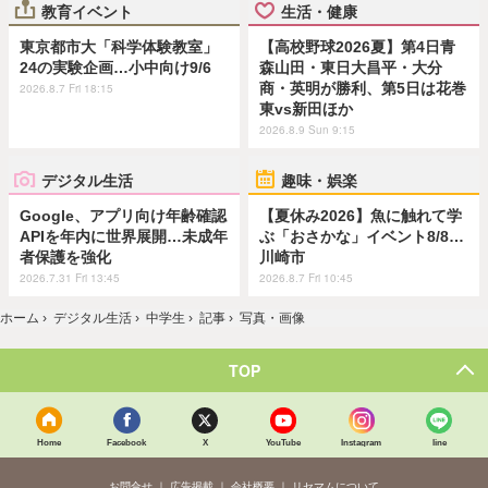
教育イベント
生活・健康
東京都市大「科学体験教室」
【高校野球2026夏】第4日青
24の実験企画…小中向け9/6
森山田・東日大昌平・大分
商・英明が勝利、第5日は花巻
2026.8.7 Fri 18:15
東vs新田ほか
2026.8.9 Sun 9:15
デジタル生活
趣味・娯楽
Google、アプリ向け年齢確認
【夏休み2026】魚に触れて学
APIを年内に世界展開…未成年
ぶ「おさかな」イベント8/8…
者保護を強化
川崎市
2026.7.31 Fri 13:45
2026.8.7 Fri 10:45
ホーム
›
デジタル生活
›
中学生
›
記事
›
写真・画像
TOP
Home
Facebook
X
YouTube
Instagram
line
お問合せ
広告掲載
会社概要
リセマムについて