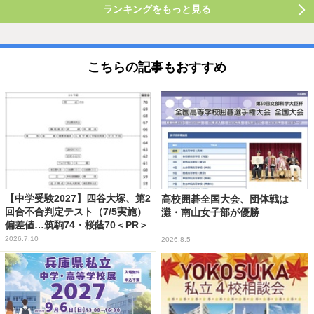
ランキングをもっと見る
こちらの記事もおすすめ
【中学受験2027】四谷大塚、第2
高校囲碁全国大会、団体戦は
回合不合判定テスト（7/5実施）
灘・南山女子部が優勝
偏差値…筑駒74・桜蔭70＜PR＞
2026.7.10
2026.8.5