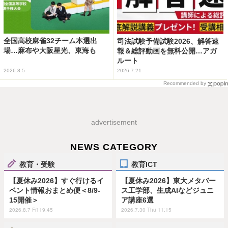
全国高校麻雀32チーム本選出
司法試験予備試験2026、解答速
場…麻布や大阪星光、東海も
報＆総評動画を無料公開…アガ
ルート
2026.8.5
2026.7.21
Recommended by
advertisement
NEWS CATEGORY
教育・受験
教育ICT
【夏休み2026】すぐ行けるイ
【夏休み2026】東大メタバー
ベント情報おまとめ便＜8/9-
ス工学部、生成AIなどジュニ
15開催＞
ア講座6選
2026.8.7 Fri 19:45
2026.7.30 Thu 11:15