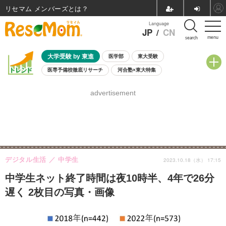
リセマム メンバーズ
Language
JP
/
CN
menu
search
大学受験 by 東進
医学部
東大受験
医専予備校徹底リサーチ
河合塾×東大特集
親子で考える大学選び
高校受験
中学受験
小学校受験
advertisement
共通テスト
夏休み
8月開催学校説明会・相談会
8月開催イベント・WS
全国公立高校 過去問
人気記事
自由研究教材（小学生向け）
自由研究教材（中学生向け）
ランキング
デジタル生活
中学生
2023.10.18（水） 17:15
中学生ネット終了時間は夜10時半、4年で26分
遅く 2枚目の写真・画像