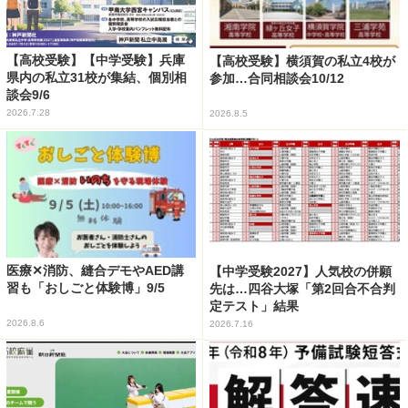
【高校受験】【中学受験】兵庫
【高校受験】横須賀の私立4校が
県内の私立31校が集結、個別相
参加…合同相談会10/12
談会9/6
2026.7.28
2026.8.5
医療✕消防、縫合デモやAED講
【中学受験2027】人気校の併願
習も「おしごと体験博」9/5
先は…四谷大塚「第2回合不合判
定テスト」結果
2026.8.6
2026.7.16