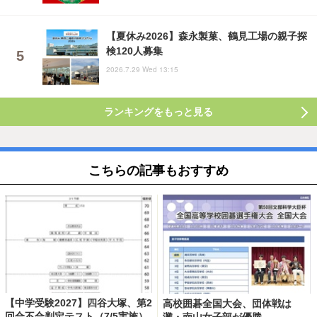
【夏休み2026】森永製菓、鶴見工場の親子探
検120人募集
2026.7.29 Wed 13:15
ランキングをもっと見る
こちらの記事もおすすめ
【中学受験2027】四谷大塚、第2
高校囲碁全国大会、団体戦は
回合不合判定テスト（7/5実施）
灘・南山女子部が優勝