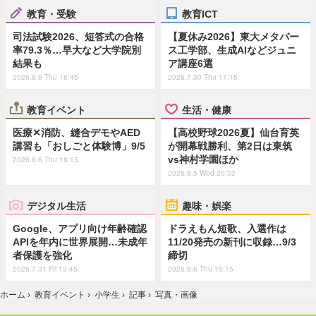
教育・受験
教育ICT
司法試験2026、短答式の合格
【夏休み2026】東大メタバー
率79.3％…早大など大学院別
ス工学部、生成AIなどジュニ
結果も
ア講座6選
2026.8.6 Thu 18:45
2026.7.30 Thu 11:15
教育イベント
生活・健康
医療✕消防、縫合デモやAED
【高校野球2026夏】仙台育英
講習も「おしごと体験博」9/5
が開幕戦勝利、第2日は東筑
vs神村学園ほか
2026.8.6 Thu 18:15
2026.8.5 Wed 20:32
デジタル生活
趣味・娯楽
Google、アプリ向け年齢確認
ドラえもん短歌、入選作は
APIを年内に世界展開…未成年
11/20発売の新刊に収録…9/3
者保護を強化
締切
2026.7.31 Fri 13:45
2026.8.6 Thu 15:15
ホーム
›
教育イベント
›
小学生
›
記事
›
写真・画像