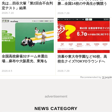
先は…四谷大塚「第2回合不合判
勝…全国14校の中高生が腕競う
定テスト」結果
2026.7.16
2026.7.29
全国高校麻雀32チーム本選出
渋幕や東大寺学園など40校、高
場…麻布や大阪星光、東海も
校生クイズTOKYOラウンドへ
2026.8.5
2026.7.29
Recommended by
advertisement
NEWS CATEGORY