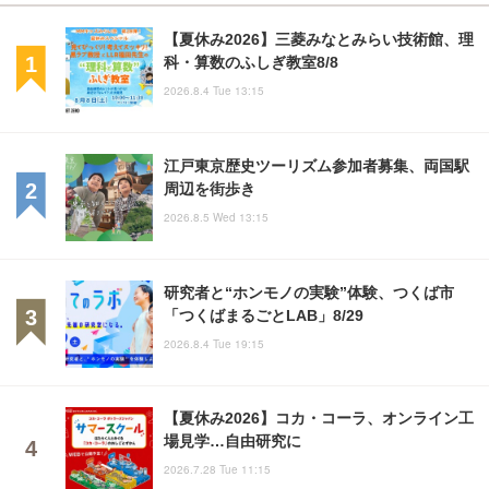
【夏休み2026】三菱みなとみらい技術館、理
科・算数のふしぎ教室8/8
2026.8.4 Tue 13:15
江戸東京歴史ツーリズム参加者募集、両国駅
周辺を街歩き
2026.8.5 Wed 13:15
研究者と“ホンモノの実験”体験、つくば市
「つくばまるごとLAB」8/29
2026.8.4 Tue 19:15
【夏休み2026】コカ・コーラ、オンライン工
場見学…自由研究に
2026.7.28 Tue 11:15