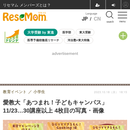
リセマム メンバーズ
Language
JP
/
CN
menu
search
大学受験 by 東進
医学部
東大受験
医専予備校徹底リサーチ
河合塾×東大特集
親子で考える大学選び
高校受験
中学受験
小学校受験
advertisement
共通テスト
夏休み
8月開催学校説明会・相談会
8月開催イベント・WS
全国公立高校 過去問
人気記事
自由研究教材（小学生向け）
自由研究教材（中学生向け）
ランキング
教育イベント
小学生
2023.10.18（水） 18:15
愛教大「あつまれ！子どもキャンパス」
11/23…30講座以上 4枚目の写真・画像