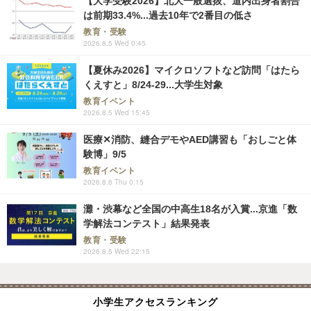
【大学受験2026】北大一般選抜、道内出身者割合
は前期33.4%...過去10年で2番目の低さ
教育・受験
2026.8.5 Wed 0:45
【夏休み2026】マイクロソフトなど訪問「はたら
くえすと」8/24-29...大学生対象
教育イベント
2026.8.5 Wed 15:45
医療✕消防、縫合デモやAED講習も「おしごと体
験博」9/5
教育イベント
2026.8.6 Thu 0:15
灘・渋幕など全国の中高生18名が入賞...京進「数
学解法コンテスト」結果発表
教育・受験
2026.8.5 Wed 22:15
小学生アクセスランキング