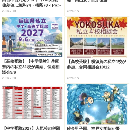
偏差値…筑駒74・桜蔭70＜PR＞
2026.7.10
2026.8.5
【高校受験】【中学受験】兵庫
【高校受験】横須賀の私立4校が
県内の私立31校が集結、個別相
参加…合同相談会10/12
談会9/6
2026.7.28
2026.8.5
【中学受験2027】人気校の併願
砂金甲子園、神戸女学院が優