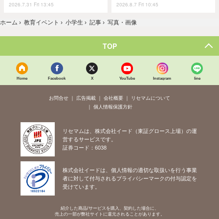
2026.7.31 Fri 13:45
2026.8.7 Fri 10:45
ホーム
›
教育イベント
›
小学生
›
記事
›
写真・画像
TOP
Home
Facebook
X
YouTube
Instagram
line
お問合せ
広告掲載
会社概要
リセマムについて
個人情報保護方針
リセマムは、株式会社イード（東証グロース上場）の運
営するサービスです。
証券コード：6038
株式会社イードは、個人情報の適切な取扱いを行う事業
者に対して付与されるプライバシーマークの付与認定を
受けています。
紹介した商品/サービスを購入、契約した場合に、
売上の一部が弊社サイトに還元されることがあります。