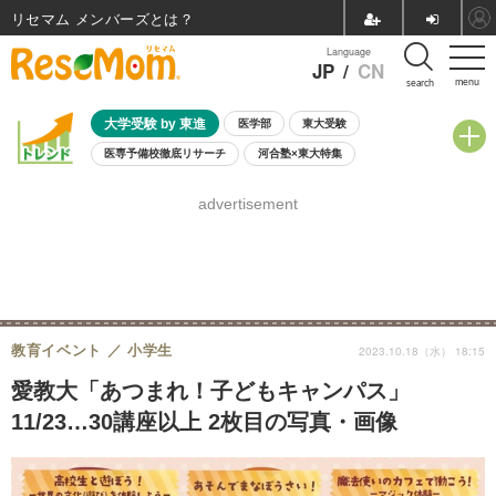
リセマム メンバーズ
Language
JP
/
CN
menu
search
大学受験 by 東進
医学部
東大受験
医専予備校徹底リサーチ
河合塾×東大特集
親子で考える大学選び
高校受験
中学受験
小学校受験
advertisement
共通テスト
夏休み
8月開催学校説明会・相談会
8月開催イベント・WS
全国公立高校 過去問
人気記事
自由研究教材（小学生向け）
自由研究教材（中学生向け）
ランキング
教育イベント
小学生
2023.10.18（水） 18:15
愛教大「あつまれ！子どもキャンパス」
11/23…30講座以上 2枚目の写真・画像