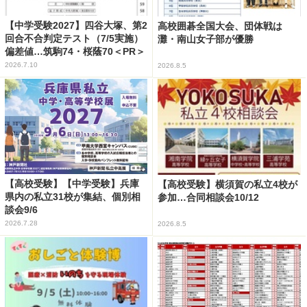
【中学受験2027】四谷大塚、第2
高校囲碁全国大会、団体戦は
回合不合判定テスト（7/5実施）
灘・南山女子部が優勝
偏差値…筑駒74・桜蔭70＜PR＞
2026.7.10
2026.8.5
【高校受験】【中学受験】兵庫
【高校受験】横須賀の私立4校が
県内の私立31校が集結、個別相
参加…合同相談会10/12
談会9/6
2026.7.28
2026.8.5