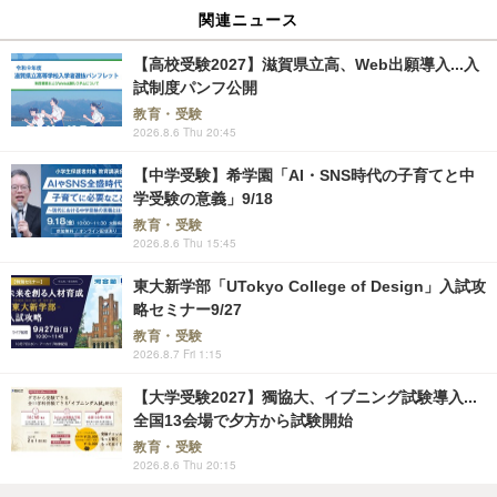
関連ニュース
【高校受験2027】滋賀県立高、Web出願導入...入
試制度パンフ公開
教育・受験
2026.8.6 Thu 20:45
【中学受験】希学園「AI・SNS時代の子育てと中
学受験の意義」9/18
教育・受験
2026.8.6 Thu 15:45
東大新学部「UTokyo College of Design」入試攻
略セミナー9/27
教育・受験
2026.8.7 Fri 1:15
【大学受験2027】獨協大、イブニング試験導入...
全国13会場で夕方から試験開始
教育・受験
2026.8.6 Thu 20:15