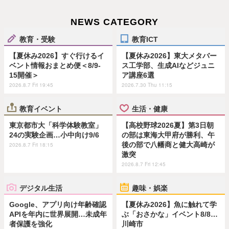
NEWS CATEGORY
教育・受験
教育ICT
【夏休み2026】すぐ行けるイ
【夏休み2026】東大メタバー
ベント情報おまとめ便＜8/9-
ス工学部、生成AIなどジュニ
15開催＞
ア講座6選
2026.8.7 Fri 19:45
2026.7.30 Thu 11:15
教育イベント
生活・健康
東京都市大「科学体験教室」
【高校野球2026夏】第3日朝
24の実験企画…小中向け9/6
の部は東海大甲府が勝利、午
後の部で八幡商と健大高崎が
2026.8.7 Fri 18:15
激突
2026.8.7 Fri 12:45
デジタル生活
趣味・娯楽
Google、アプリ向け年齢確認
【夏休み2026】魚に触れて学
APIを年内に世界展開…未成年
ぶ「おさかな」イベント8/8…
者保護を強化
川崎市