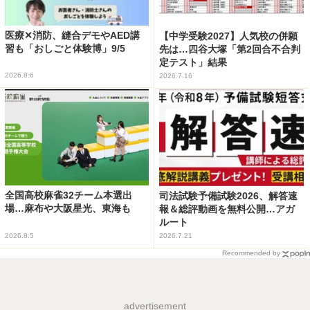
医療✕消防、縫合デモやAED講
【中学受験2027】人気校の併願
習も「おしごと体験博」9/5
先は…四谷大塚「第2回合不合判
定テスト」結果
2026.8.6
2026.7.16
全国高校麻雀32チーム本選出
司法試験予備試験2026、解答速
場…麻布や大阪星光、東海も
報＆総評動画を無料公開…アガ
ルート
2026.8.5
2026.7.21
Recommended by
advertisement