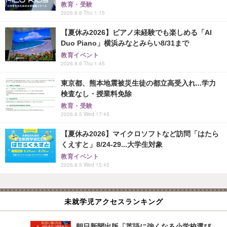
教育・受験
2026.8.6 Thu 1:15
【夏休み2026】ピアノ未経験でも楽しめる「AI
Duo Piano」横浜みなとみらい8/31まで
教育イベント
2026.8.6 Thu 1:45
東京都、熊本地震被災生徒の都立高受入れ...学力
検査なし・授業料免除
教育・受験
2026.8.5 Wed 17:45
【夏休み2026】マイクロソフトなど訪問「はたら
くえすと」8/24-29...大学生対象
教育イベント
2026.8.5 Wed 15:45
未就学児アクセスランキング
朝日新聞出版「英語に強くなる小学校選び