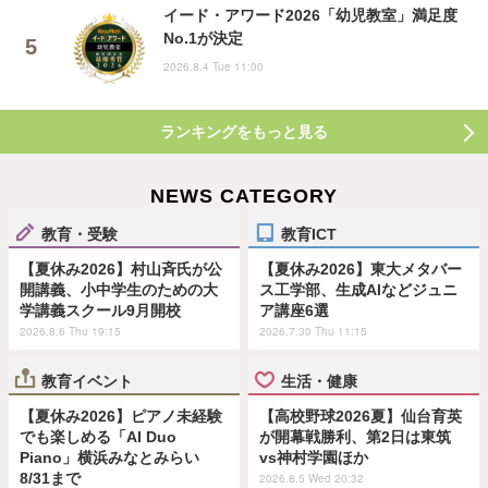
イード・アワード2026「幼児教室」満足度
No.1が決定
2026.8.4 Tue 11:00
ランキングをもっと見る
NEWS CATEGORY
教育・受験
教育ICT
【夏休み2026】村山斉氏が公
【夏休み2026】東大メタバー
開講義、小中学生のための大
ス工学部、生成AIなどジュニ
学講義スクール9月開校
ア講座6選
2026.8.6 Thu 19:15
2026.7.30 Thu 11:15
教育イベント
生活・健康
【夏休み2026】ピアノ未経験
【高校野球2026夏】仙台育英
でも楽しめる「AI Duo
が開幕戦勝利、第2日は東筑
Piano」横浜みなとみらい
vs神村学園ほか
8/31まで
2026.8.5 Wed 20:32