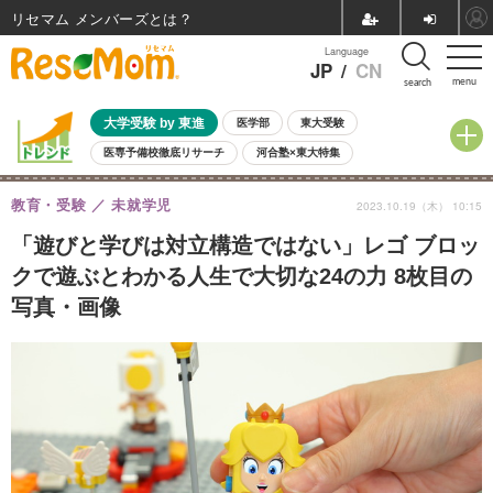
リセマム メンバーズ
Language
JP
/
CN
menu
search
大学受験 by 東進
医学部
東大受験
医専予備校徹底リサーチ
河合塾×東大特集
親子で考える大学選び
高校受験
中学受験
小学校受験
教育・受験
未就学児
2023.10.19（木） 10:15
共通テスト
夏休み
8月開催学校説明会・相談会
8月開催イベント・WS
全国公立高校 過去問
人気記事
「遊びと学びは対立構造ではない」レゴ ブロッ
自由研究教材（小学生向け）
自由研究教材（中学生向け）
ランキング
クで遊ぶとわかる人生で大切な24の力 8枚目の
写真・画像