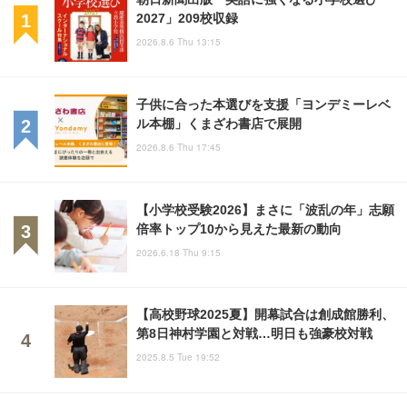
2027」209校収録
2026.8.6 Thu 13:15
子供に合った本選びを支援「ヨンデミーレベ
ル本棚」くまざわ書店で展開
2026.8.6 Thu 17:45
【小学校受験2026】まさに「波乱の年」志願
倍率トップ10から見えた最新の動向
2026.6.18 Thu 9:15
【高校野球2025夏】開幕試合は創成館勝利、
第8日神村学園と対戦…明日も強豪校対戦
2025.8.5 Tue 19:52