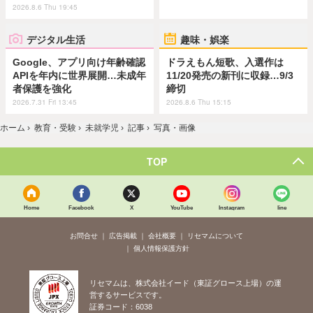
2026.8.6 Thu 19:45
デジタル生活
趣味・娯楽
Google、アプリ向け年齢確認
ドラえもん短歌、入選作は
APIを年内に世界展開…未成年
11/20発売の新刊に収録…9/3
者保護を強化
締切
2026.7.31 Fri 13:45
2026.8.6 Thu 15:15
ホーム
›
教育・受験
›
未就学児
›
記事
›
写真・画像
TOP
Home
Facebook
X
YouTube
Instagram
line
お問合せ
広告掲載
会社概要
リセマムについて
個人情報保護方針
リセマムは、株式会社イード（東証グロース上場）の運
営するサービスです。
証券コード：6038