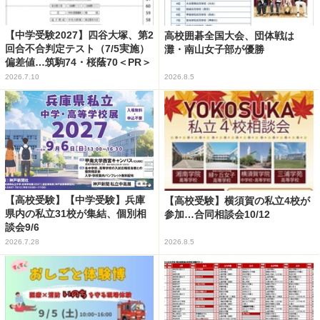
【中学受験2027】四谷大塚、第2
高校囲碁全国大会、団体戦は
回合不合判定テスト（7/5実施）
灘・南山女子部が優勝
偏差値…筑駒74・桜蔭70＜PR＞
2026.7.10
2026.8.5
【高校受験】【中学受験】兵庫
【高校受験】横須賀の私立4校が
県内の私立31校が集結、個別相
参加…合同相談会10/12
談会9/6
2026.7.28
2026.8.5