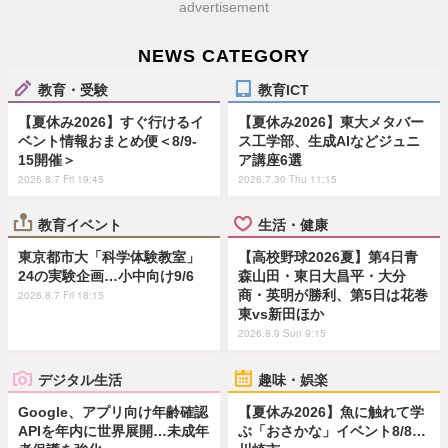
advertisement
NEWS CATEGORY
教育・受験
教育ICT
【夏休み2026】すぐ行けるイ
【夏休み2026】東大メタバー
ベント情報おまとめ便＜8/9-
ス工学部、生成AIなどジュニ
15開催＞
ア講座6選
2026.8.7 Fri 19:45
2026.7.30 Thu 11:15
教育イベント
生活・健康
東京都市大「科学体験教室」
【高校野球2026夏】第4日青
24の実験企画…小中向け9/6
森山田・東日大昌平・大分
商・英明が勝利、第5日は花巻
2026.8.7 Fri 18:15
東vs新田ほか
2026.8.9 Sun 9:15
デジタル生活
趣味・娯楽
Google、アプリ向け年齢確認
【夏休み2026】魚に触れて学
APIを年内に世界展開…未成年
ぶ「おさかな」イベント8/8…