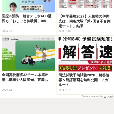
医療✕消防、縫合デモやAED講
【中学受験2027】人気校の併願
習も「おしごと体験博」9/5
先は…四谷大塚「第2回合不合判
定テスト」結果
2026.8.6
2026.7.16
全国高校麻雀32チーム本選出
司法試験予備試験2026、解答速
場…麻布や大阪星光、東海も
報＆総評動画を無料公開…アガ
ルート
2026.8.5
2026.7.21
Recommended by