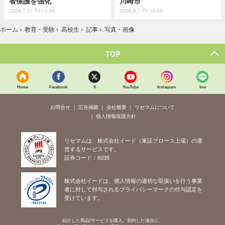
者保護を強化
川崎市
2026.7.31 Fri 13:45
2026.8.7 Fri 10:45
ホーム
›
教育・受験
›
高校生
›
記事
›
写真・画像
TOP
Home
Facebook
X
YouTube
Instagram
line
お問合せ
広告掲載
会社概要
リセマムについて
個人情報保護方針
リセマムは、株式会社イード（東証グロース上場）の運
営するサービスです。
証券コード：6038
株式会社イードは、個人情報の適切な取扱いを行う事業
者に対して付与されるプライバシーマークの付与認定を
受けています。
紹介した商品/サービスを購入、契約した場合に、