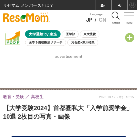
リセマム メンバーズ
Language
JP
/
CN
menu
search
大学受験 by 東進
医学部
東大受験
医専予備校徹底リサーチ
河合塾×東大特集
親子で考える大学選び
高校受験
中学受験
小学校受験
advertisement
共通テスト
夏休み
8月開催学校説明会・相談会
8月開催イベント・WS
全国公立高校 過去問
人気記事
自由研究教材（小学生向け）
自由研究教材（中学生向け）
ランキング
教育・受験
高校生
2023.10.19（木） 16:15
【大学受験2024】首都圏私大「入学前奨学金」
10選 2枚目の写真・画像