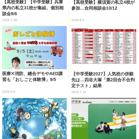
【高校受験】【中学受験】兵庫
【高校受験】横須賀の私立4校が
県内の私立31校が集結、個別相
参加…合同相談会10/12
談会9/6
2026.7.28
2026.8.5
医療✕消防、縫合デモやAED講
【中学受験2027】人気校の併願
習も「おしごと体験博」9/5
先は…四谷大塚「第2回合不合判
定テスト」結果
2026.8.6
2026.7.16