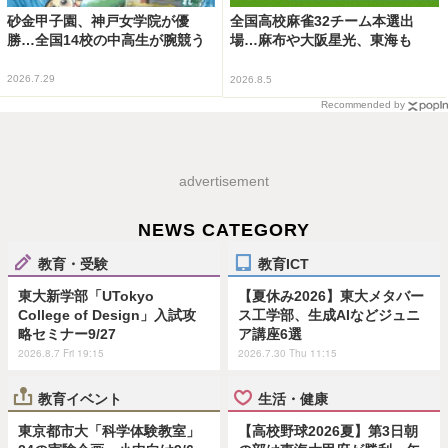
砂金甲子園、神戸女学院が優
全国高校麻雀32チーム本選出
勝…全国14校の中高生が腕競う
場…麻布や大阪星光、東海も
2026.7.29
2026.8.5
Recommended by
advertisement
NEWS CATEGORY
教育・受験
教育ICT
東大新学部「UTokyo
【夏休み2026】東大メタバー
College of Design」入試攻
ス工学部、生成AIなどジュニ
略セミナー9/27
ア講座6選
2026.8.7 Fri 19:15
2026.7.30 Thu 11:15
教育イベント
生活・健康
東京都市大「科学体験教室」
【高校野球2026夏】第3日朝