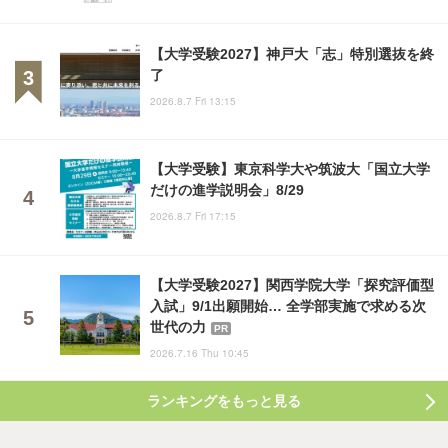
【大学受験2027】神戸大「志」特別選抜を終
了
2026.8.7 Fri 13:15
【大学受験】東京科学大や筑波大「国立大学
だけの進学説明会」8/29
2026.8.7 Fri 17:15
【大学受験2027】関西学院大学「探究評価型
入試」9/1出願開始… 全学部実施で求める次
世代の力
PR
2026.7.16 Thu 10:45
ランキングをもっと見る