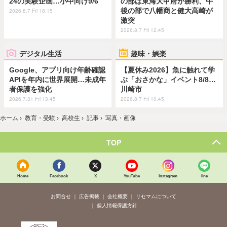
24の実験企画…小中向け9/6
の部は東海大甲府が勝利、午
後の部で八幡商と健大高崎が
2026.8.7 Fri 18:15
激突
2026.8.7 Fri 12:45
デジタル生活
趣味・娯楽
Google、アプリ向け年齢確認
【夏休み2026】魚に触れて学
APIを年内に世界展開…未成年
ぶ「おさかな」イベント8/8…
者保護を強化
川崎市
2026.7.31 Fri 13:45
2026.8.7 Fri 10:45
ホーム
›
教育・受験
›
高校生
›
記事
›
写真・画像
TOP
Home
Facebook
X
YouTube
Instagram
line
お問合せ
広告掲載
会社概要
リセマムについて
個人情報保護方針