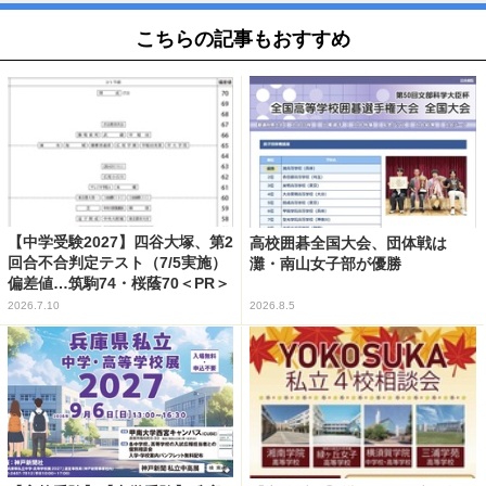
こちらの記事もおすすめ
【中学受験2027】四谷大塚、第2
高校囲碁全国大会、団体戦は
回合不合判定テスト（7/5実施）
灘・南山女子部が優勝
偏差値…筑駒74・桜蔭70＜PR＞
2026.7.10
2026.8.5