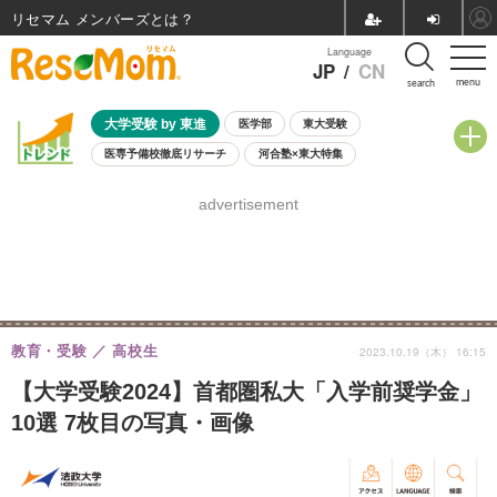
リセマム メンバーズ
Language
JP
/
CN
menu
search
大学受験 by 東進
医学部
東大受験
医専予備校徹底リサーチ
河合塾×東大特集
親子で考える大学選び
高校受験
中学受験
小学校受験
advertisement
共通テスト
夏休み
8月開催学校説明会・相談会
8月開催イベント・WS
全国公立高校 過去問
人気記事
自由研究教材（小学生向け）
自由研究教材（中学生向け）
ランキング
教育・受験
高校生
2023.10.19（木） 16:15
【大学受験2024】首都圏私大「入学前奨学金」
10選 7枚目の写真・画像