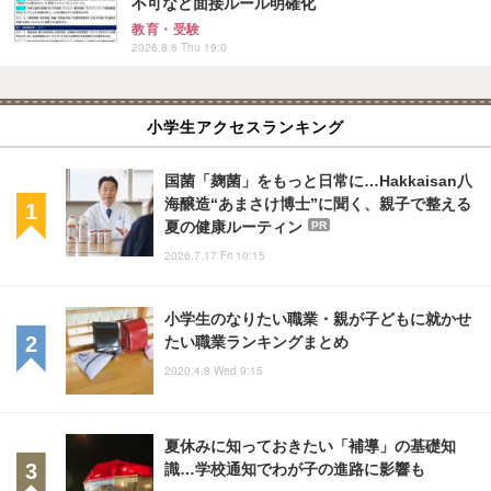
不可など面接ルール明確化
教育・受験
2026.8.6 Thu 19:0
小学生アクセスランキング
国菌「麹菌」をもっと日常に…Hakkaisan八
海醸造“あまさけ博士”に聞く、親子で整える
夏の健康ルーティン
PR
2026.7.17 Fri 10:15
小学生のなりたい職業・親が子どもに就かせ
たい職業ランキングまとめ
2020.4.8 Wed 9:15
夏休みに知っておきたい「補導」の基礎知
識…学校通知でわが子の進路に影響も