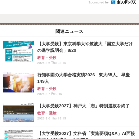
Sponsored by
関連ニュース
【大学受験】東京科学大や筑波大「国立大学だけ
の進学説明会」8/29
教育・受験
2026.8.6 Thu 23:15
行知学園の大学合格実績2026...東大55人、早慶
149人
教育・受験
2026.8.7 Fri 0:45
【大学受験2027】神戸大「志」特別選抜を終了
教育・受験
2026.8.6 Thu 19:15
【大学受験2027】文科省「実施要項Q&A」AI面接