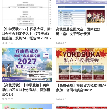
【中学受験2027】四谷大塚、第2
高校囲碁全国大会、団体戦は
回合不合判定テスト（7/5実施）
灘・南山女子部が優勝
偏差値…筑駒74・桜蔭70＜PR＞
2026.7.10
2026.8.5
【高校受験】【中学受験】兵庫
【高校受験】横須賀の私立4校が
県内の私立31校が集結、個別相
参加…合同相談会10/12
談会9/6
2026.7.28
2026.8.5