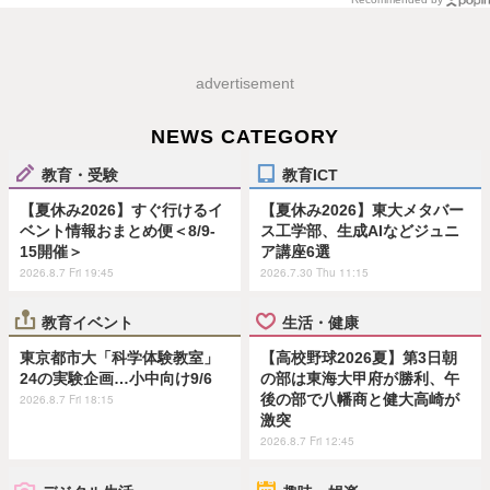
advertisement
NEWS CATEGORY
教育・受験
教育ICT
【夏休み2026】すぐ行けるイ
【夏休み2026】東大メタバー
ベント情報おまとめ便＜8/9-
ス工学部、生成AIなどジュニ
15開催＞
ア講座6選
2026.8.7 Fri 19:45
2026.7.30 Thu 11:15
教育イベント
生活・健康
東京都市大「科学体験教室」
【高校野球2026夏】第3日朝
24の実験企画…小中向け9/6
の部は東海大甲府が勝利、午
後の部で八幡商と健大高崎が
2026.8.7 Fri 18:15
激突
2026.8.7 Fri 12:45