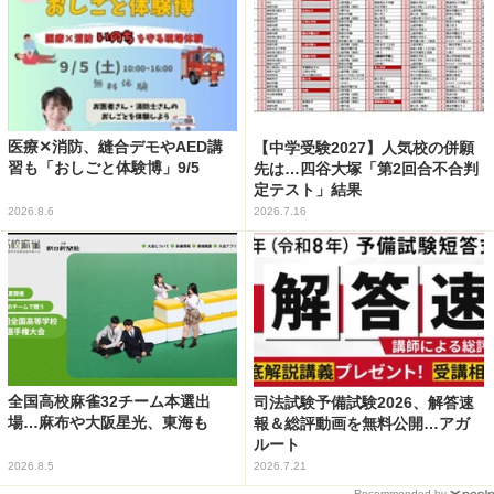
医療✕消防、縫合デモやAED講
【中学受験2027】人気校の併願
習も「おしごと体験博」9/5
先は…四谷大塚「第2回合不合判
定テスト」結果
2026.8.6
2026.7.16
全国高校麻雀32チーム本選出
司法試験予備試験2026、解答速
場…麻布や大阪星光、東海も
報＆総評動画を無料公開…アガ
ルート
2026.8.5
2026.7.21
Recommended by