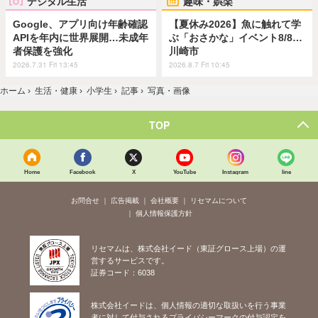
デジタル生活
趣味・娯楽
Google、アプリ向け年齢確認
【夏休み2026】魚に触れて学
APIを年内に世界展開…未成年
ぶ「おさかな」イベント8/8…
者保護を強化
川崎市
2026.7.31 Fri 13:45
2026.8.7 Fri 10:45
ホーム
›
生活・健康
›
小学生
›
記事
›
写真・画像
TOP
Home
Facebook
X
YouTube
Instagram
line
お問合せ
広告掲載
会社概要
リセマムについて
個人情報保護方針
リセマムは、株式会社イード（東証グロース上場）の運
営するサービスです。
証券コード：6038
株式会社イードは、個人情報の適切な取扱いを行う事業
者に対して付与されるプライバシーマークの付与認定を