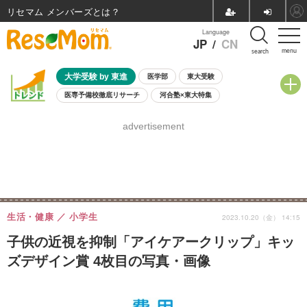
リセマム メンバーズ
Language
JP
/
CN
menu
search
大学受験 by 東進
医学部
東大受験
医専予備校徹底リサーチ
河合塾×東大特集
親子で考える大学選び
高校受験
中学受験
小学校受験
advertisement
共通テスト
夏休み
8月開催学校説明会・相談会
8月開催イベント・WS
全国公立高校 過去問
人気記事
自由研究教材（小学生向け）
自由研究教材（中学生向け）
ランキング
生活・健康
小学生
2023.10.20（金） 14:15
子供の近視を抑制「アイケアークリップ」キッ
ズデザイン賞 4枚目の写真・画像