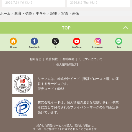
2026.7.31 Fri 13:45
2026.8.6 Thu 15:15
ホーム
›
教育・受験
›
中学生
›
記事
›
写真・画像
TOP
Home
Facebook
X
YouTube
Instagram
line
お問合せ
広告掲載
会社概要
リセマムについて
個人情報保護方針
リセマムは、株式会社イード（東証グロース上場）の運
営するサービスです。
証券コード：6038
株式会社イードは、個人情報の適切な取扱いを行う事業
者に対して付与されるプライバシーマークの付与認定を
受けています。
紹介した商品/サービスを購入、契約した場合に、
売上の一部が弊社サイトに還元されることがあります。