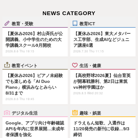
NEWS CATEGORY
教育・受験
教育ICT
【夏休み2026】村山斉氏が公
【夏休み2026】東大メタバー
開講義、小中学生のための大
ス工学部、生成AIなどジュニ
学講義スクール9月開校
ア講座6選
2026.8.6 Thu 19:15
2026.7.30 Thu 11:15
教育イベント
生活・健康
【夏休み2026】ピアノ未経験
【高校野球2026夏】仙台育英
でも楽しめる「AI Duo
が開幕戦勝利、第2日は東筑
Piano」横浜みなとみらい
vs神村学園ほか
8/31まで
2026.8.5 Wed 20:32
2026.8.6 Thu 19:45
デジタル生活
趣味・娯楽
Google、アプリ向け年齢確認
ドラえもん短歌、入選作は
APIを年内に世界展開…未成年
11/20発売の新刊に収録…9/3
者保護を強化
締切