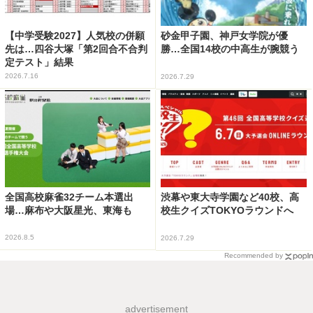
【中学受験2027】人気校の併願
砂金甲子園、神戸女学院が優
先は…四谷大塚「第2回合不合判
勝…全国14校の中高生が腕競う
定テスト」結果
2026.7.16
2026.7.29
全国高校麻雀32チーム本選出
渋幕や東大寺学園など40校、高
場…麻布や大阪星光、東海も
校生クイズTOKYOラウンドへ
2026.8.5
2026.7.29
Recommended by
advertisement