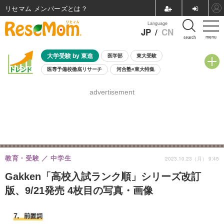
リセマム メンバーズ
Language
JP
/
CN
menu
search
大学受験 by 東進
医学部
東大受験
医専予備校徹底リサーチ
河合塾×東大特集
親子で考える大学選び
高校受験
中学受験
小学校受験
advertisement
共通テスト
夏休み
8月開催学校説明会・相談会
8月開催イベント・WS
全国公立高校 過去問
人気記事
自由研究教材（小学生向け）
自由研究教材（中学生向け）
ランキング
教育・受験
中学生
2023.10.23（月） 9:45
Gakken「高校入試ランク順」シリーズ改訂
版、9/21発売 4枚目の写真・画像