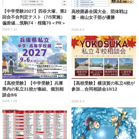
【中学受験2027】四谷大塚、第2
高校囲碁全国大会、団体戦は
回合不合判定テスト（7/5実施）
灘・南山女子部が優勝
偏差値…筑駒74・桜蔭70＜PR＞
2026.7.10
2026.8.5
【高校受験】【中学受験】兵庫
【高校受験】横須賀の私立4校が
県内の私立31校が集結、個別相
参加…合同相談会10/12
談会9/6
2026.7.28
2026.8.5