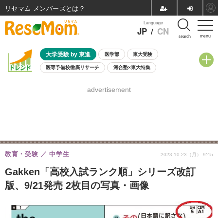
リセマム メンバーズ
Language
JP
/
CN
menu
search
大学受験 by 東進
医学部
東大受験
医専予備校徹底リサーチ
河合塾×東大特集
親子で考える大学選び
高校受験
中学受験
小学校受験
advertisement
共通テスト
夏休み
8月開催学校説明会・相談会
8月開催イベント・WS
全国公立高校 過去問
人気記事
自由研究教材（小学生向け）
自由研究教材（中学生向け）
ランキング
教育・受験
中学生
2023.10.23（月） 9:45
Gakken「高校入試ランク順」シリーズ改訂
版、9/21発売 2枚目の写真・画像