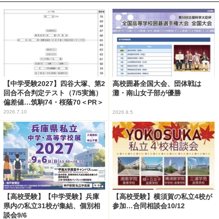
【中学受験2027】四谷大塚、第2
高校囲碁全国大会、団体戦は
回合不合判定テスト（7/5実施）
灘・南山女子部が優勝
偏差値…筑駒74・桜蔭70＜PR＞
2026.7.10
2026.8.5
【高校受験】【中学受験】兵庫
【高校受験】横須賀の私立4校が
県内の私立31校が集結、個別相
参加…合同相談会10/12
談会9/6