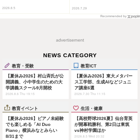
2026.8.5
2026.7.29
Recommended by
advertisement
NEWS CATEGORY
教育・受験
教育ICT
【夏休み2026】村山斉氏が公
【夏休み2026】東大メタバー
開講義、小中学生のための大
ス工学部、生成AIなどジュニ
学講義スクール9月開校
ア講座6選
2026.8.6 Thu 19:15
2026.7.30 Thu 11:15
教育イベント
生活・健康
【夏休み2026】ピアノ未経験
【高校野球2026夏】仙台育英
でも楽しめる「AI Duo
が開幕戦勝利、第2日は東筑
Piano」横浜みなとみらい
vs神村学園ほか
8/31まで
2026.8.5 Wed 20:32