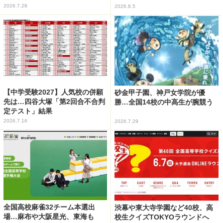
2026.7.28
2026.8.5
【中学受験2027】人気校の併願
砂金甲子園、神戸女学院が優
先は…四谷大塚「第2回合不合判
勝…全国14校の中高生が腕競う
定テスト」結果
2026.7.16
2026.7.29
全国高校麻雀32チーム本選出
渋幕や東大寺学園など40校、高
場…麻布や大阪星光、東海も
校生クイズTOKYOラウンドへ