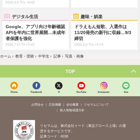
2026.8.6 Thu 19:45
デジタル生活
趣味・娯楽
Google、アプリ向け年齢確認
ドラえもん短歌、入選作は
APIを年内に世界展開…未成年
11/20発売の新刊に収録…9/3
者保護を強化
締切
2026.7.31 Fri 13:45
2026.8.6 Thu 15:15
ホーム
›
教育・受験
›
中学生
›
記事
›
写真・画像
TOP
Home
Facebook
X
YouTube
Instagram
line
お問合せ
広告掲載
会社概要
リセマムについて
個人情報保護方針
リセマムは、株式会社イード（東証グロース上場）の運
営するサービスです。
証券コード：6038