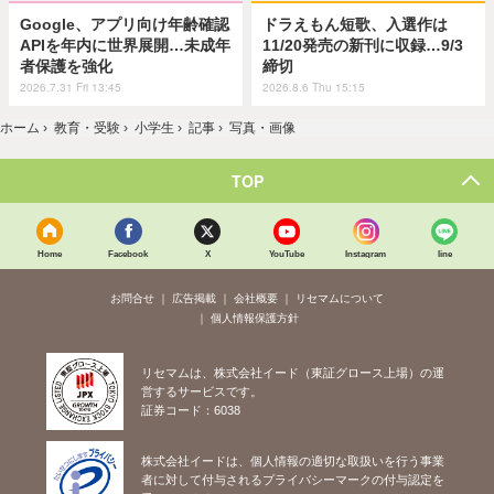
Google、アプリ向け年齢確認
ドラえもん短歌、入選作は
APIを年内に世界展開…未成年
11/20発売の新刊に収録…9/3
者保護を強化
締切
2026.7.31 Fri 13:45
2026.8.6 Thu 15:15
ホーム
›
教育・受験
›
小学生
›
記事
›
写真・画像
TOP
Home
Facebook
X
YouTube
Instagram
line
お問合せ
広告掲載
会社概要
リセマムについて
個人情報保護方針
リセマムは、株式会社イード（東証グロース上場）の運
営するサービスです。
証券コード：6038
株式会社イードは、個人情報の適切な取扱いを行う事業
者に対して付与されるプライバシーマークの付与認定を