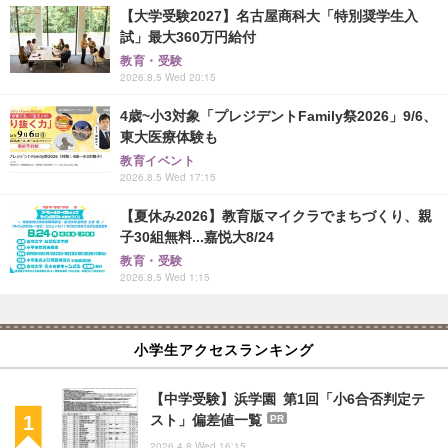
【大学受験2027】名古屋商科大「特別奨学生入
試」最大360万円給付
教育・受験
2026.8.5 Wed 20:15
4歳~小3対象「プレジデントFamily祭2026」9/6、
東大医療体験も
教育イベント
2026.8.5 Wed 17:15
【夏休み2026】教育版マイクラでまちづくり、親
子30組無料...嘉悦大8/24
教育・受験
2026.8.5 Wed 1:15
小学生アクセスランキング
【中学受験】浜学園 第1回「小6合否判定テ
スト」偏差値一覧
PR
2026.4.8 Wed 16:15