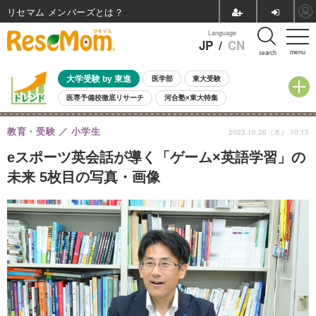
リセマム メンバーズ
Language
JP
/
CN
menu
search
大学受験 by 東進
医学部
東大受験
医専予備校徹底リサーチ
河合塾×東大特集
親子で考える大学選び
高校受験
中学受験
小学校受験
教育・受験
小学生
2023.10.26（木） 10:15
共通テスト
夏休み
8月開催学校説明会・相談会
8月開催イベント・WS
全国公立高校 過去問
人気記事
eスポーツ英会話が導く「ゲーム×英語学習」の
自由研究教材（小学生向け）
自由研究教材（中学生向け）
ランキング
未来 5枚目の写真・画像