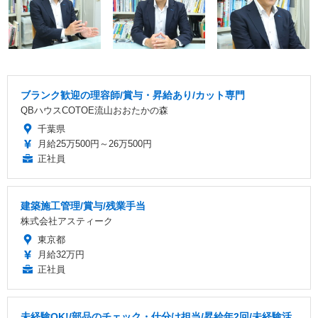
ブランク歓迎の理容師/賞与・昇給あり/カット専門
QBハウスCOTOE流山おおたかの森
千葉県
月給25万500円～26万500円
正社員
建築施工管理/賞与/残業手当
株式会社アスティーク
東京都
月給32万円
正社員
未経験OK!/部品のチェック・仕分け担当/昇給年2回/未経験活