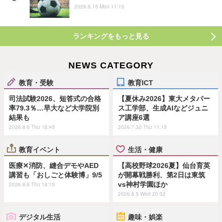
2026.6.15 Mon 11:15
ランキングをもっと見る
NEWS CATEGORY
教育・受験
教育ICT
司法試験2026、短答式の合格
【夏休み2026】東大メタバー
率79.3％…早大など大学院別
ス工学部、生成AIなどジュニ
結果も
ア講座6選
2026.8.6 Thu 18:45
2026.7.30 Thu 11:15
教育イベント
生活・健康
医療✕消防、縫合デモやAED
【高校野球2026夏】仙台育英
講習も「おしごと体験博」9/5
が開幕戦勝利、第2日は東筑
vs神村学園ほか
2026.8.6 Thu 18:15
2026.8.5 Wed 20:32
デジタル生活
趣味・娯楽