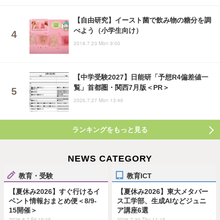
【自由研究】イースト菌で飲み物の糖分を調
べよう（小学生向け）
2018.7.23 Mon 9:00
【中学受験2027】日能研「予想R4偏差値一
覧」首都圏・関西7月版＜PR＞
2026.7.27 Mon 13:46
ランキングをもっと見る
NEWS CATEGORY
教育・受験
教育ICT
【夏休み2026】すぐ行けるイ
【夏休み2026】東大メタバー
ベント情報おまとめ便＜8/9-
ス工学部、生成AIなどジュニ
15開催＞
ア講座6選
2026.8.7 Fri 19:45
2026.7.30 Thu 11:15