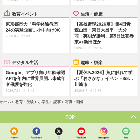
教育イベント
生活・健康
東京都市大「科学体験教室」
【高校野球2026夏】第4日青
24の実験企画…小中向け9/6
森山田・東日大昌平・大分
商・英明が勝利、第5日は花巻
2026.8.7 Fri 18:15
東vs新田ほか
2026.8.9 Sun 9:15
デジタル生活
趣味・娯楽
Google、アプリ向け年齢確認
【夏休み2026】魚に触れて学
APIを年内に世界展開…未成年
ぶ「おさかな」イベント8/8…
者保護を強化
川崎市
2026.7.31 Fri 13:45
2026.8.7 Fri 10:45
ホーム
›
教育・受験
›
小学生
›
記事
›
写真・画像
TOP
Home
Facebook
X
YouTube
Instagram
line