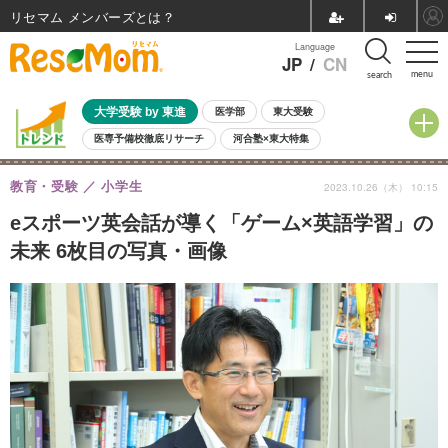
リセマム メンバーズ
Language
JP
/
CN
menu
search
大学受験 by 東進
医学部
東大受験
医専予備校徹底リサーチ
河合塾×東大特集
親子で考える大学選び
高校受験
中学受験
小学校受験
教育・受験
小学生
2023.10.26（木） 10:15
共通テスト
夏休み
8月開催学校説明会・相談会
8月開催イベント・WS
全国公立高校 過去問
人気記事
eスポーツ英会話が導く「ゲーム×英語学習」の
自由研究教材（小学生向け）
自由研究教材（中学生向け）
ランキング
未来 6枚目の写真・画像