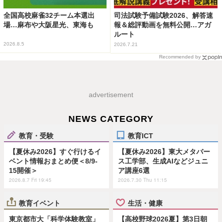
全国高校麻雀32チーム本選出
司法試験予備試験2026、解答速
場…麻布や大阪星光、東海も
報＆総評動画を無料公開…アガ
ルート
2026.8.5
2026.7.21
Recommended by
advertisement
NEWS CATEGORY
教育・受験
教育ICT
【夏休み2026】すぐ行けるイ
【夏休み2026】東大メタバー
ベント情報おまとめ便＜8/9-
ス工学部、生成AIなどジュニ
15開催＞
ア講座6選
2026.8.7 Fri 19:45
2026.7.30 Thu 11:15
教育イベント
生活・健康
東京都市大「科学体験教室」
【高校野球2026夏】第3日朝