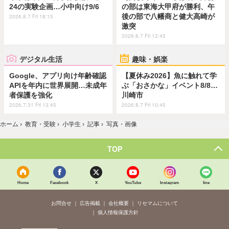
24の実験企画…小中向け9/6
の部は東海大甲府が勝利、午
後の部で八幡商と健大高崎が
2026.8.7 Fri 18:15
激突
2026.8.7 Fri 12:45
デジタル生活
趣味・娯楽
Google、アプリ向け年齢確認
【夏休み2026】魚に触れて学
APIを年内に世界展開…未成年
ぶ「おさかな」イベント8/8…
者保護を強化
川崎市
2026.7.31 Fri 13:45
2026.8.7 Fri 10:45
ホーム
›
教育・受験
›
小学生
›
記事
›
写真・画像
TOP
Home
Facebook
X
YouTube
Instagram
line
お問合せ
広告掲載
会社概要
リセマムについて
個人情報保護方針