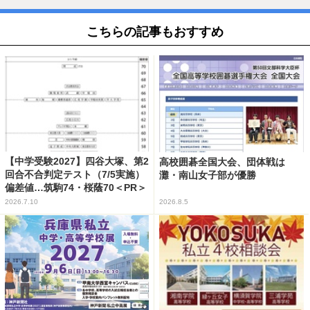
こちらの記事もおすすめ
【中学受験2027】四谷大塚、第2
高校囲碁全国大会、団体戦は
回合不合判定テスト（7/5実施）
灘・南山女子部が優勝
偏差値…筑駒74・桜蔭70＜PR＞
2026.7.10
2026.8.5