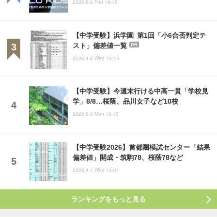
2026.8.6 Thu 19:15
【中学受験】浜学園 第1回「小6合否判定テ
スト」偏差値一覧
PR
2026.4.8 Wed 16:15
【中学受験】今週末行ける中高一貫「学校見
学」8/8…桜蔭、品川女子など10校
2026.8.3 Mon 10:15
【中学受験2026】首都圏模試センター「結果
偏差値」開成・筑駒78、桜蔭78など
2026.4.1 Wed 12:01
ランキングをもっと見る