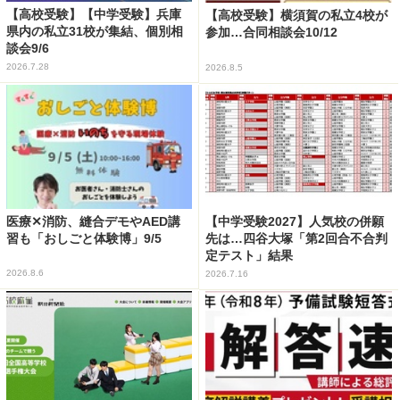
【高校受験】【中学受験】兵庫
【高校受験】横須賀の私立4校が
県内の私立31校が集結、個別相
参加…合同相談会10/12
談会9/6
2026.7.28
2026.8.5
医療✕消防、縫合デモやAED講
【中学受験2027】人気校の併願
習も「おしごと体験博」9/5
先は…四谷大塚「第2回合不合判
定テスト」結果
2026.8.6
2026.7.16