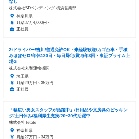
なし
株式会社SDベンディング 横浜営業部
神奈川県
月給37万4,000円～
正社員
2tドライバー/吉川/普通免許OK・未経験歓迎/カゴ台車・手積
みほぼゼロ/年休120日・毎日帰宅/賞与年3回・東証プライム上
場G
株式会社丸和運輸機関
埼玉県
月給29万円～35万円
正社員
「幅広い男女スタッフが活躍中」/日用品や文房具のピッキン
グ/土日休み/福利厚生充実/20~30代活躍中
株式会社Tetote
神奈川県
月給27万円～34万円