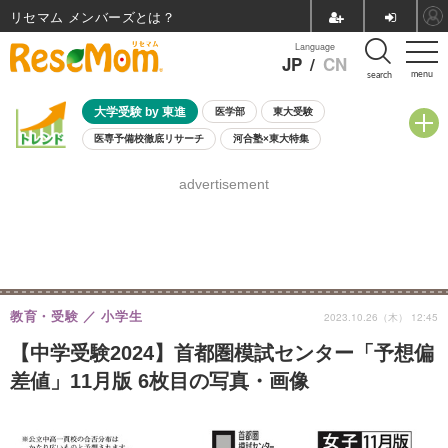
リセマム メンバーズ
Language
JP
/
CN
menu
search
大学受験 by 東進
医学部
東大受験
医専予備校徹底リサーチ
河合塾×東大特集
親子で考える大学選び
高校受験
中学受験
小学校受験
advertisement
共通テスト
夏休み
8月開催学校説明会・相談会
8月開催イベント・WS
全国公立高校 過去問
人気記事
自由研究教材（小学生向け）
自由研究教材（中学生向け）
ランキング
教育・受験
小学生
2023.10.26（木） 12:45
【中学受験2024】首都圏模試センター「予想偏
差値」11月版 6枚目の写真・画像