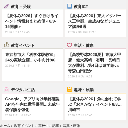
教育・受験
教育ICT
【夏休み2026】すぐ行けるイ
【夏休み2026】東大メタバー
ベント情報おまとめ便＜8/9-
ス工学部、生成AIなどジュニ
15開催＞
ア講座6選
2026.8.7 Fri 19:45
2026.7.30 Thu 11:15
教育イベント
生活・健康
東京都市大「科学体験教室」
【高校野球2026夏】東海大甲
24の実験企画…小中向け9/6
府・健大高崎・有明・長崎日
大が勝利…第4日は遊学館vs
2026.8.7 Fri 18:15
青森山田ほか
2026.8.8 Sat 9:52
デジタル生活
趣味・娯楽
Google、アプリ向け年齢確認
【夏休み2026】魚に触れて学
APIを年内に世界展開…未成年
ぶ「おさかな」イベント8/8…
者保護を強化
川崎市
2026.7.31 Fri 13:45
2026.8.7 Fri 10:45
ホーム
›
教育イベント
›
高校生
›
記事
›
写真・画像