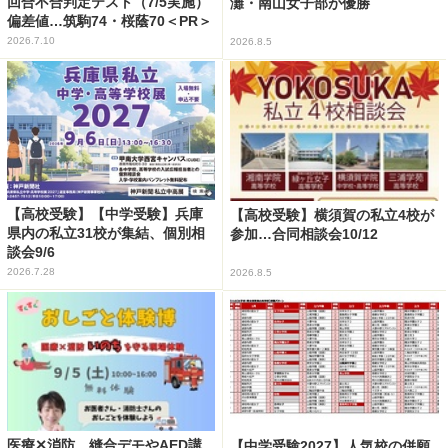
回合不合判定テスト（7/5実施）
灘・南山女子部が優勝
偏差値…筑駒74・桜蔭70＜PR＞
2026.7.10
2026.8.5
【高校受験】【中学受験】兵庫
【高校受験】横須賀の私立4校が
県内の私立31校が集結、個別相
参加…合同相談会10/12
談会9/6
2026.7.28
2026.8.5
医療✕消防、縫合デモやAED講
【中学受験2027】人気校の併願