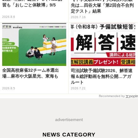
習も「おしごと体験博」9/5
先は…四谷大塚「第2回合不合判
定テスト」結果
2026.8.6
2026.7.16
全国高校麻雀32チーム本選出
司法試験予備試験2026、解答速
場…麻布や大阪星光、東海も
報＆総評動画を無料公開…アガ
ルート
2026.8.5
2026.7.21
Recommended by
advertisement
NEWS CATEGORY