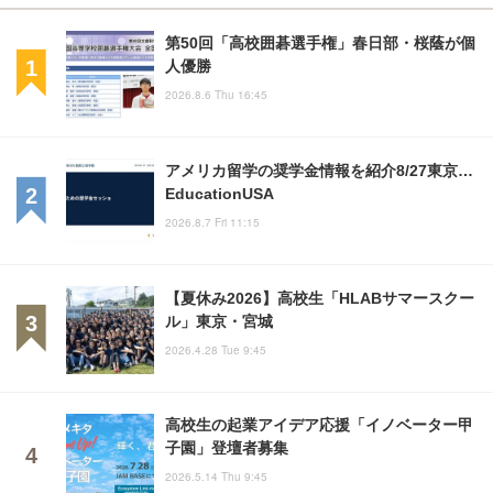
第50回「高校囲碁選手権」春日部・桜蔭が個
人優勝
2026.8.6 Thu 16:45
アメリカ留学の奨学金情報を紹介8/27東京…
EducationUSA
2026.8.7 Fri 11:15
【夏休み2026】高校生「HLABサマースクー
ル」東京・宮城
2026.4.28 Tue 9:45
高校生の起業アイデア応援「イノベーター甲
子園」登壇者募集
2026.5.14 Thu 9:45