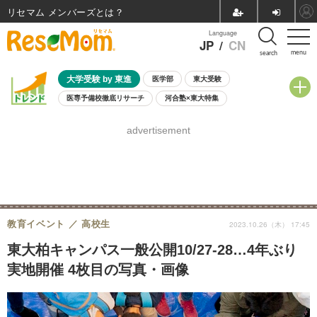
リセマム メンバーズ
Language
JP
/
CN
menu
search
大学受験 by 東進
医学部
東大受験
医専予備校徹底リサーチ
河合塾×東大特集
親子で考える大学選び
高校受験
中学受験
小学校受験
advertisement
共通テスト
夏休み
8月開催学校説明会・相談会
8月開催イベント・WS
全国公立高校 過去問
人気記事
自由研究教材（小学生向け）
自由研究教材（中学生向け）
ランキング
教育イベント
高校生
2023.10.26（木） 17:45
東大柏キャンパス一般公開10/27-28…4年ぶり
実地開催 4枚目の写真・画像