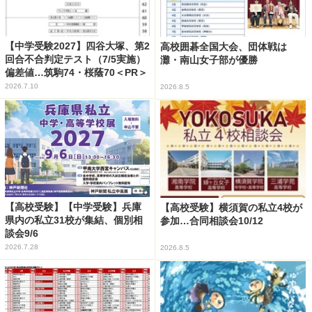
【中学受験2027】四谷大塚、第2
高校囲碁全国大会、団体戦は
回合不合判定テスト（7/5実施）
灘・南山女子部が優勝
偏差値…筑駒74・桜蔭70＜PR＞
2026.7.10
2026.8.5
【高校受験】【中学受験】兵庫
【高校受験】横須賀の私立4校が
県内の私立31校が集結、個別相
参加…合同相談会10/12
談会9/6
2026.7.28
2026.8.5