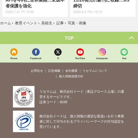
者保護を強化
締切
2026.7.31 Fri 13:45
2026.8.6 Thu 15:15
ホーム
›
教育イベント
›
高校生
›
記事
›
写真・画像
TOP
Home
Facebook
X
YouTube
Instagram
line
お問合せ
広告掲載
会社概要
リセマムについて
個人情報保護方針
リセマムは、株式会社イード（東証グロース上場）の運
営するサービスです。
証券コード：6038
株式会社イードは、個人情報の適切な取扱いを行う事業
者に対して付与されるプライバシーマークの付与認定を
受けています。