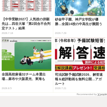
【中学受験2027】人気校の併願
砂金甲子園、神戸女学院が優
先は…四谷大塚「第2回合不合判
勝…全国14校の中高生が腕競う
定テスト」結果
2026.7.16
2026.7.29
全国高校麻雀32チーム本選出
司法試験予備試験2026、解答速
場…麻布や大阪星光、東海も
報＆総評動画を無料公開…アガ
ルート
2026.8.5
2026.7.21
Recommended by