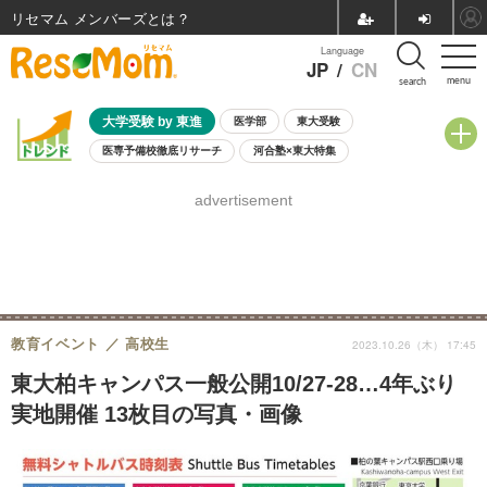
リセマム メンバーズ
Language
JP
/
CN
menu
search
大学受験 by 東進
医学部
東大受験
医専予備校徹底リサーチ
河合塾×東大特集
親子で考える大学選び
高校受験
中学受験
小学校受験
advertisement
共通テスト
夏休み
8月開催学校説明会・相談会
8月開催イベント・WS
全国公立高校 過去問
人気記事
自由研究教材（小学生向け）
自由研究教材（中学生向け）
ランキング
教育イベント
高校生
2023.10.26（木） 17:45
東大柏キャンパス一般公開10/27-28…4年ぶり
実地開催 13枚目の写真・画像