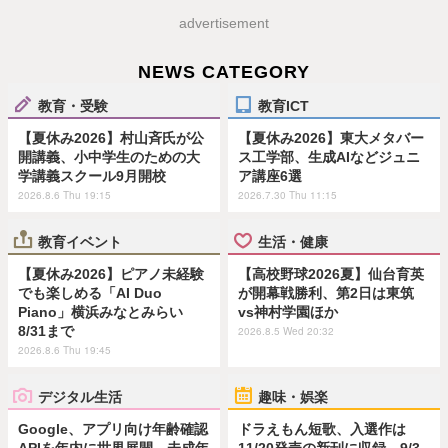
advertisement
NEWS CATEGORY
教育・受験
教育ICT
【夏休み2026】村山斉氏が公
【夏休み2026】東大メタバー
開講義、小中学生のための大
ス工学部、生成AIなどジュニ
学講義スクール9月開校
ア講座6選
2026.8.6 Thu 19:15
2026.7.30 Thu 11:15
教育イベント
生活・健康
【夏休み2026】ピアノ未経験
【高校野球2026夏】仙台育英
でも楽しめる「AI Duo
が開幕戦勝利、第2日は東筑
Piano」横浜みなとみらい
vs神村学園ほか
8/31まで
2026.8.5 Wed 20:32
2026.8.6 Thu 19:45
デジタル生活
趣味・娯楽
Google、アプリ向け年齢確認
ドラえもん短歌、入選作は
APIを年内に世界展開…未成年
11/20発売の新刊に収録…9/3