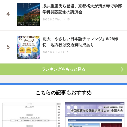
糸井重里氏ら登壇、京都橘大が清水寺で学部
学科開設記念の講演会
2026.8.5 Wed 14:15
明大「やさしい日本語チャレンジ」8/28締
切…地方校は交通費助成あり
2026.8.4 Tue 14:15
ランキングをもっと見る
こちらの記事もおすすめ