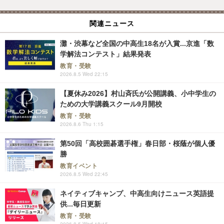
関連ニュース
灘・渋幕など全国の中高生18名が入賞...京進「数
学解法コンテスト」結果発表
教育・受験
2026.8.5 Wed 22:15
【夏休み2026】村山斉氏が公開講義、小中学生の
ための大学講義スクール9月開校
教育・受験
2026.8.6 Thu 1:15
第50回「高校囲碁選手権」春日部・桜蔭が個人優
勝
教育イベント
2026.8.5 Wed 22:45
ネイティブキャンプ、中高生向けニュース英語提
供...毎日更新
教育・受験
2026.8.5 Wed 18:15