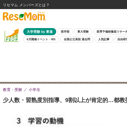
リセマム メンバーズ
大学受験 by 東進
医学部
東大受験
医専予備校徹底リサー
8月開催イベント・WS
全国公立高校 過去問
人気記事
自由研
教育・受験
小学生
少人数・習熟度別指導、9割以上が肯定的…都教委