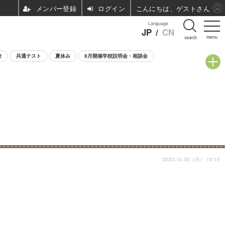
ログイン
こんにちは、ゲストさん
Language
JP
/
CN
menu
search
験
共通テスト
夏休み
8月開催学校説明会・相談会
2023.10.30（月） 19:15