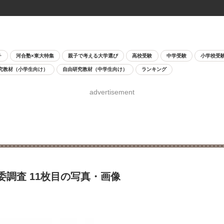
チ
河合塾×東大特集
親子で考える大学選び
高校受験
中学受験
小学校受
究教材（小学生向け）
自由研究教材（中学生向け）
ランキング
advertisement
調査 11枚目の写真・画像