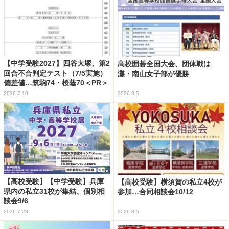
【中学受験2027】四谷大塚、第2
高校囲碁全国大会、団体戦は
回合不合判定テスト（7/5実施）
灘・南山女子部が優勝
偏差値…筑駒74・桜蔭70＜PR＞
2026.7.10
2026.8.5
【高校受験】【中学受験】兵庫
【高校受験】横須賀の私立4校が
県内の私立31校が集結、個別相
参加…合同相談会10/12
談会9/6
2026.7.28
2026.8.5