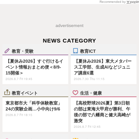
Recommended by
advertisement
NEWS CATEGORY
教育・受験
教育ICT
【夏休み2026】すぐ行けるイ
【夏休み2026】東大メタバー
ベント情報おまとめ便＜8/9-
ス工学部、生成AIなどジュニ
15開催＞
ア講座6選
2026.8.7 Fri 19:45
2026.7.30 Thu 11:15
教育イベント
生活・健康
東京都市大「科学体験教室」
【高校野球2026夏】第3日朝
24の実験企画…小中向け9/6
の部は東海大甲府が勝利、午
後の部で八幡商と健大高崎が
2026.8.7 Fri 18:15
激突
2026.8.7 Fri 12:45