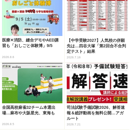
医療✕消防、縫合デモやAED講
【中学受験2027】人気校の併願
習も「おしごと体験博」9/5
先は…四谷大塚「第2回合不合判
定テスト」結果
2026.8.6
2026.7.16
全国高校麻雀32チーム本選出
司法試験予備試験2026、解答速
場…麻布や大阪星光、東海も
報＆総評動画を無料公開…アガ
ルート
2026.8.5
2026.7.21