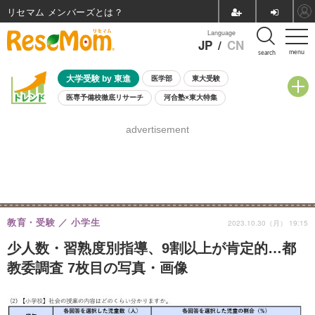
リセマム メンバーズ
Language
JP
/
CN
menu
search
大学受験 by 東進
医学部
東大受験
医専予備校徹底リサーチ
河合塾×東大特集
親子で考える大学選び
高校受験
中学受験
小学校受験
advertisement
共通テスト
夏休み
8月開催学校説明会・相談会
8月開催イベント・WS
全国公立高校 過去問
人気記事
自由研究教材（小学生向け）
自由研究教材（中学生向け）
ランキング
教育・受験
小学生
2023.10.30（月） 19:15
少人数・習熟度別指導、9割以上が肯定的…都
教委調査 7枚目の写真・画像