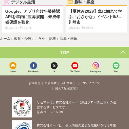
デジタル生活
趣味・娯楽
Google、アプリ向け年齢確認
【夏休み2026】魚に触れて学
APIを年内に世界展開…未成年
ぶ「おさかな」イベント8/8…
者保護を強化
川崎市
2026.7.31 Fri 13:45
2026.8.7 Fri 10:45
ホーム
›
教育・受験
›
小学生
›
記事
›
写真・画像
TOP
Home
Facebook
X
YouTube
Instagram
line
お問合せ
広告掲載
会社概要
リセマムについて
個人情報保護方針
リセマムは、株式会社イード（東証グロース上場）の運
営するサービスです。
証券コード：6038
株式会社イードは、個人情報の適切な取扱いを行う事業