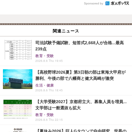
Sponsored by
関連ニュース
司法試験予備試験、短答式2,668人が合格...最高
239点
教育・受験
2026.8.6 Thu 19:45
【高校野球2026夏】第3日朝の部は東海大甲府が
勝利、午後の部で八幡商と健大高崎が激突
生活・健康
2026.8.6 Thu 18:45
【大学受験2027】京都府立大、募集人員を増員...
文学部は一般選抜も拡大
教育・受験
2026.8.6 Thu 22:15
【夏休み2026】巨人Gタウンで自由研究、世界の