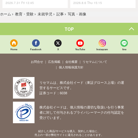
2026.7.31 Fri 13:45
2026.8.6 Thu 15:15
ホーム
›
教育・受験
›
未就学児
›
記事
›
写真・画像
TOP
Home
Facebook
X
YouTube
Instagram
line
お問合せ
広告掲載
会社概要
リセマムについて
個人情報保護方針
リセマムは、株式会社イード（東証グロース上場）の運
営するサービスです。
証券コード：6038
株式会社イードは、個人情報の適切な取扱いを行う事業
者に対して付与されるプライバシーマークの付与認定を
受けています。
紹介した商品/サービスを購入、契約した場合に、
売上の一部が弊社サイトに還元されることがあります。