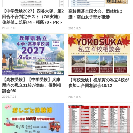
【中学受験2027】四谷大塚、第2
高校囲碁全国大会、団体戦は
回合不合判定テスト（7/5実施）
灘・南山女子部が優勝
偏差値…筑駒74・桜蔭70＜PR＞
2026.7.10
2026.8.5
【高校受験】【中学受験】兵庫
【高校受験】横須賀の私立4校が
県内の私立31校が集結、個別相
参加…合同相談会10/12
談会9/6
2026.7.28
2026.8.5