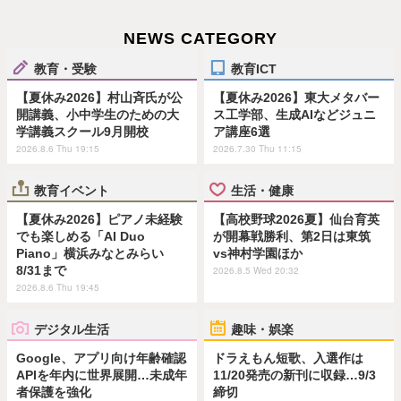
NEWS CATEGORY
教育・受験
教育ICT
【夏休み2026】村山斉氏が公
【夏休み2026】東大メタバー
開講義、小中学生のための大
ス工学部、生成AIなどジュニ
学講義スクール9月開校
ア講座6選
2026.8.6 Thu 19:15
2026.7.30 Thu 11:15
教育イベント
生活・健康
【夏休み2026】ピアノ未経験
【高校野球2026夏】仙台育英
でも楽しめる「AI Duo
が開幕戦勝利、第2日は東筑
Piano」横浜みなとみらい
vs神村学園ほか
8/31まで
2026.8.5 Wed 20:32
2026.8.6 Thu 19:45
デジタル生活
趣味・娯楽
Google、アプリ向け年齢確認
ドラえもん短歌、入選作は
APIを年内に世界展開…未成年
11/20発売の新刊に収録…9/3
者保護を強化
締切