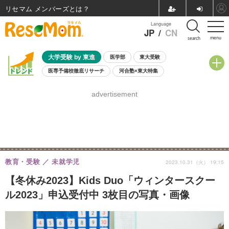
リセマム メンバーズ
Language
JP
/
CN
menu
search
大学受験 by 東進
医学部
東大受験
医専予備校徹底リサーチ
河合塾×東大特集
親子で考える大学選び
高校受験
中学受験
小学校受験
advertisement
共通テスト
夏休み
8月開催学校説明会・相談会
8月開催イベント・WS
全国公立高校 過去問
人気記事
自由研究教材（小学生向け）
自由研究教材（中学生向け）
ランキング
教育・受験
未就学児
2023.10.31（火） 19:15
【冬休み2023】Kids Duo「ウィンタースクー
ル2023」申込受付中 3枚目の写真・画像