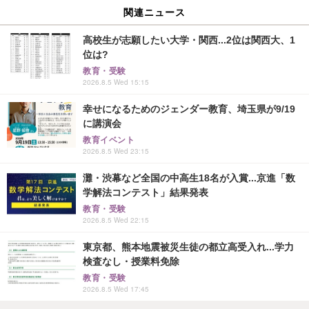
関連ニュース
高校生が志願したい大学・関西...2位は関西大、1
位は?
教育・受験
2026.8.5 Wed 15:15
幸せになるためのジェンダー教育、埼玉県が9/19
に講演会
教育イベント
2026.8.5 Wed 23:15
灘・渋幕など全国の中高生18名が入賞...京進「数
学解法コンテスト」結果発表
教育・受験
2026.8.5 Wed 22:15
東京都、熊本地震被災生徒の都立高受入れ...学力
検査なし・授業料免除
教育・受験
2026.8.5 Wed 17:45