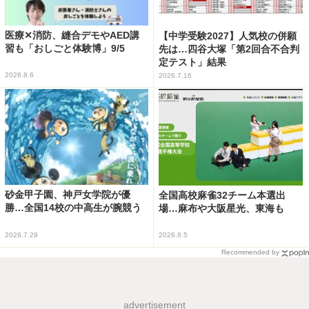
医療✕消防、縫合デモやAED講
【中学受験2027】人気校の併願
習も「おしごと体験博」9/5
先は…四谷大塚「第2回合不合判
定テスト」結果
2026.8.6
2026.7.16
砂金甲子園、神戸女学院が優
全国高校麻雀32チーム本選出
勝…全国14校の中高生が腕競う
場…麻布や大阪星光、東海も
2026.7.29
2026.8.5
Recommended by
advertisement