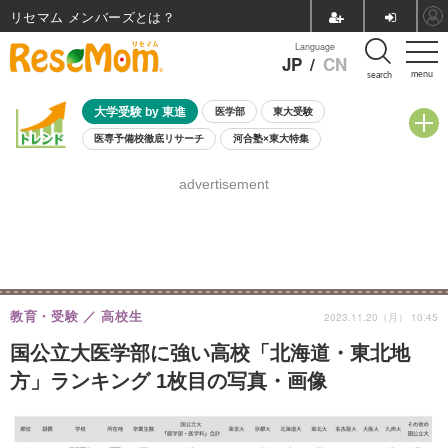
リセマム メンバーズ
Language
JP
/
CN
menu
search
大学受験 by 東進
医学部
東大受験
医専予備校徹底リサーチ
河合塾×東大特集
親子で考える大学選び
高校受験
中学受験
小学校受験
advertisement
共通テスト
夏休み
8月開催学校説明会・相談会
8月開催イベント・WS
全国公立高校 過去問
人気記事
自由研究教材（小学生向け）
自由研究教材（中学生向け）
ランキング
教育・受験
高校生
2023.11.20（月） 10:45
国公立大医学部に強い高校「北海道・東北地
方」ランキング 1枚目の写真・画像