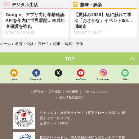
デジタル生活
趣味・娯楽
Google、アプリ向け年齢確認
【夏休み2026】魚に触れて学
APIを年内に世界展開…未成年
ぶ「おさかな」イベント8/8…
者保護を強化
川崎市
2026.7.31 Fri 13:45
2026.8.7 Fri 10:45
ホーム
›
教育・受験
›
高校生
›
記事
›
写真・画像
TOP
Home
Facebook
X
YouTube
Instagram
line
お問合せ
広告掲載
会社概要
リセマムについて
個人情報保護方針
リセマムは、株式会社イード（東証グロース上場）の運
営するサービスです。
証券コード：6038
株式会社イードは、個人情報の適切な取扱いを行う事業