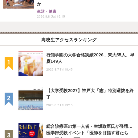
か
生活・健康
2026.8.8 Sat 15:15
高校生アクセスランキング
行知学園の大学合格実績2026…東大55人、早
慶149人
2026.8.7 Fri 18:45
【大学受験2027】神戸大「志」特別選抜を終
了
2026.8.7 Fri 13:15
総合診療医の第一人者・生坂政臣氏が登壇…
医学部受験イベント「医師を目指す君たち