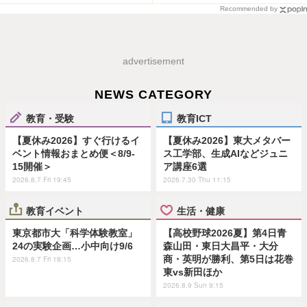
Recommended by
advertisement
NEWS CATEGORY
教育・受験
教育ICT
【夏休み2026】すぐ行けるイ
【夏休み2026】東大メタバー
ベント情報おまとめ便＜8/9-
ス工学部、生成AIなどジュニ
15開催＞
ア講座6選
2026.8.7 Fri 19:45
2026.7.30 Thu 11:15
教育イベント
生活・健康
東京都市大「科学体験教室」
【高校野球2026夏】第4日青
24の実験企画…小中向け9/6
森山田・東日大昌平・大分
商・英明が勝利、第5日は花巻
2026.8.7 Fri 18:15
東vs新田ほか
2026.8.9 Sun 9:15