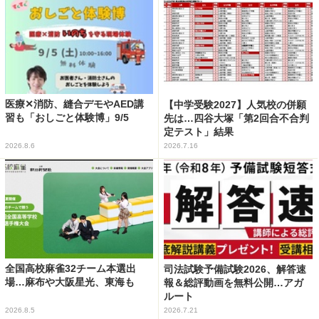
医療✕消防、縫合デモやAED講
【中学受験2027】人気校の併願
習も「おしごと体験博」9/5
先は…四谷大塚「第2回合不合判
定テスト」結果
2026.8.6
2026.7.16
全国高校麻雀32チーム本選出
司法試験予備試験2026、解答速
場…麻布や大阪星光、東海も
報＆総評動画を無料公開…アガ
ルート
2026.8.5
2026.7.21