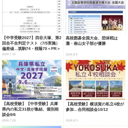
【中学受験2027】四谷大塚、第2
高校囲碁全国大会、団体戦は
回合不合判定テスト（7/5実施）
灘・南山女子部が優勝
偏差値…筑駒74・桜蔭70＜PR＞
2026.7.10
2026.8.5
【高校受験】【中学受験】兵庫
【高校受験】横須賀の私立4校が
県内の私立31校が集結、個別相
参加…合同相談会10/12
談会9/6
2026.7.28
2026.8.5